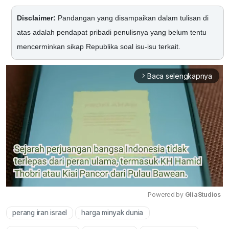
Disclaimer:
Pandangan yang disampaikan dalam tulisan di
atas adalah pendapat pribadi penulisnya yang belum tentu
mencerminkan sikap Republika soal isu-isu terkait.
Baca selengkapnya
arrow_forward_ios
Powered by 
GliaStudios
perang iran israel
harga minyak dunia
Mute