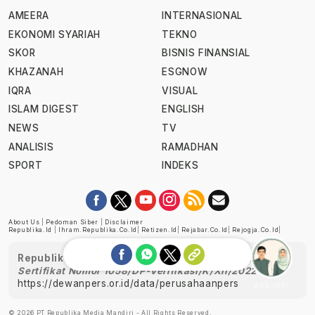
AMEERA
INTERNASIONAL
EKONOMI SYARIAH
TEKNO
SKOR
BISNIS FINANSIAL
KHAZANAH
ESGNOW
IQRA
VISUAL
ISLAM DIGEST
ENGLISH
NEWS
TV
ANALISIS
RAMADHAN
SPORT
INDEKS
About Us
|
Pedoman Siber
|
Disclaimer
Republika.id
|
Ihram.republika.co.id
|
Retizen.id
|
Rejabar.co.id
|
Rejogja.co.id
|
Republika telah diverifikasi oleh Dewan Pers
Sertifikat Nomor 1058/DP-Verifikasi/K/XII/2022
https://dewanpers.or.id/data/perusahaanpers
Ask me!
© 2026 PT Republika Media Mandiri - All Rights Reserved.