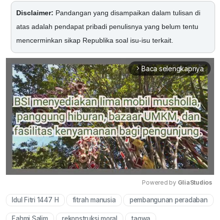
Disclaimer:
Pandangan yang disampaikan dalam tulisan di
atas adalah pendapat pribadi penulisnya yang belum tentu
mencerminkan sikap Republika soal isu-isu terkait.
Baca selengkapnya
arrow_forward_ios
Powered by 
GliaStudios
Idul Fitri 1447 H
fitrah manusia
pembangunan peradaban
Mute
Fahmi Salim
rekonstruksi moral
taqwa