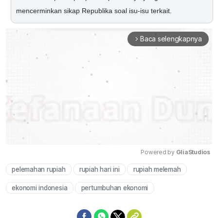
mencerminkan sikap Republika soal isu-isu terkait.
Baca selengkapnya
arrow_forward_ios
Powered by 
GliaStudios
pelemahan rupiah
rupiah hari ini
rupiah melemah
Mute
ekonomi indonesia
pertumbuhan ekonomi