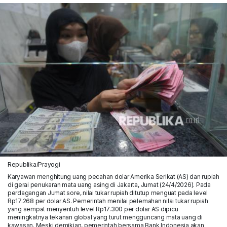
Republika/Prayogi
Karyawan menghitung uang pecahan dolar Amerika Serikat (AS) dan rupiah
di gerai penukaran mata uang asing di Jakarta, Jumat (24/4/2026). Pada
perdagangan Jumat sore, nilai tukar rupiah ditutup menguat pada level
Rp17.268 per dolar AS. Pemerintah menilai pelemahan nilai tukar rupiah
yang sempat menyentuh level Rp17.300 per dolar AS dipicu
meningkatnya tekanan global yang turut mengguncang mata uang di
kawasan. Meski demikian, pemerintah bersama Bank Indonesia akan