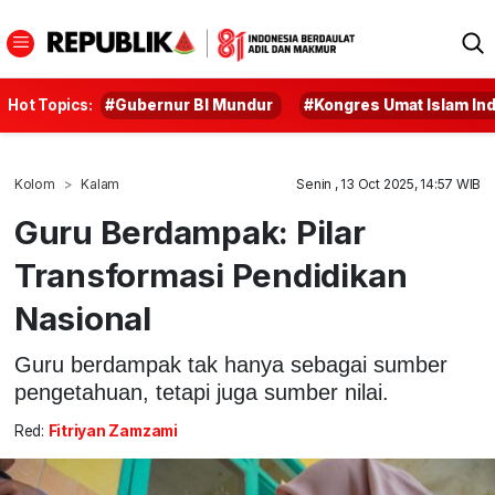
Hot Topics:
#Gubernur BI Mundur
#Kongres Umat Islam In
Kolom
Kalam
Senin , 13 Oct 2025, 14:57 WIB
Guru Berdampak: Pilar
Transformasi Pendidikan
Nasional
Guru berdampak tak hanya sebagai sumber
pengetahuan, tetapi juga sumber nilai.
Red:
Fitriyan Zamzami