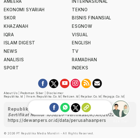
AMEERA
INTERNASIONAL
EKONOMI SYARIAH
TEKNO
SKOR
BISNIS FINANSIAL
KHAZANAH
ESGNOW
IQRA
VISUAL
ISLAM DIGEST
ENGLISH
NEWS
TV
ANALISIS
RAMADHAN
SPORT
INDEKS
About Us
|
Pedoman Siber
|
Disclaimer
Republika.id
|
Ihram.republika.co.id
|
Retizen.id
|
Rejabar.co.id
|
Rejogja.co.id
|
Republika telah diverifikasi oleh Dewan Pers
Sertifikat Nomor 1058/DP-Verifikasi/K/XII/2022
https://dewanpers.or.id/data/perusahaanpers
Ask me!
© 2026 PT Republika Media Mandiri - All Rights Reserved.