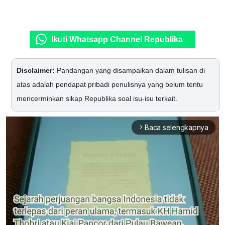
Ikuti Whatsapp Channel Republika
Disclaimer:
Pandangan yang disampaikan dalam tulisan di
atas adalah pendapat pribadi penulisnya yang belum tentu
mencerminkan sikap Republika soal isu-isu terkait.
Baca selengkapnya
arrow_forward_ios