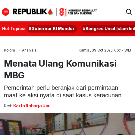
Hot Topics:
#Gubernur BI Mundur
#Kongres Umat Islam In
Kolom
Analysis
Kamis , 09 Oct 2025, 06:17 WIB
Menata Ulang Komunikasi
MBG
Pemerintah perlu beranjak dari permintaan
maaf ke aksi nyata di saat kasus keracunan.
Red:
Karta Raharja Ucu