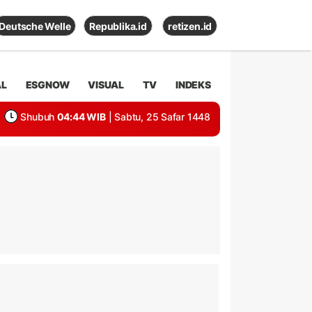
Deutsche Welle
Republika.id
retizen.id
AL
ESGNOW
VISUAL
TV
INDEKS
Shubuh
04:44 WIB
| Sabtu, 25 Safar 1448