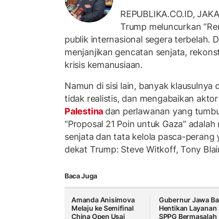
REPUBLIKA.CO.ID, JAKAR
Trump meluncurkan “Ren
publik internasional segera terbelah. Di
menjanjikan gencatan senjata, rekons
krisis kemanusiaan.
Namun di sisi lain, banyak klausulnya 
tidak realistis, dan mengabaikan akto
Palestina
dan perlawanan yang tumbu
“Proposal 21 Poin untuk Gaza” adala
senjata dan tata kelola pasca-perang 
dekat Trump: Steve Witkoff, Tony Blai
Baca Juga
Amanda Anisimova
Gubernur Jawa Ba
Melaju ke Semifinal
Hentikan Layanan
China Open Usai
SPPG Bermasalah