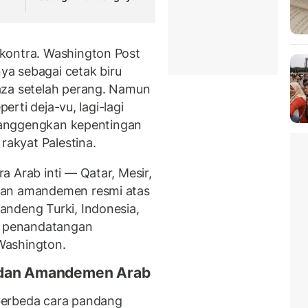
kontra. Washington Post
a sebagai cetak biru
aza setelah perang. Namun
perti deja-vu, lagi-lagi
melanggengkan kepentingan
rakyat Palestina.
 Arab inti — Qatar, Mesir,
kan amandemen resmi atas
andeng Turki, Indonesia,
ai penandatangan
Washington.
 dan Amandemen Arab
berbeda cara pandang