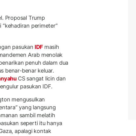
el. Proposal Trump
i “kehadiran perimeter”
angan pasukan
IDF
masih
 Amandemen Arab menolak
 penarikan penuh dalam dua
rus benar-benar keluar.
anyahu
CS sangat licin dan
engulur pasukan IDF.
ngton mengusulkan
mentara” yang langsung
manan sambil melatih
pasukan seperti itu hanya
Gaza, apalagi kontak