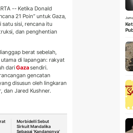
TA -- Ketika Donald
cana 21 Poin” untuk Gaza,
Juma
 satu sisi, rencana itu
Ket
Pub
truksi, dan penghentian
dianggap berat sebelah,
r utama di lapangan: rakyat
h dari
Gaza
sendiri.
h rancangan gencatan
yang disusun oleh lingkaran
r, dan Jared Kushner.
rat
Morbidelli Sebut
Sirkuit Mandalika
Sebagai 'Kandangnya'