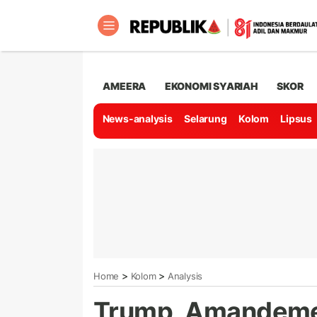
AMEERA
EKONOMI SYARIAH
SKOR
News-analysis
Selarung
Kolom
Lipsus
>
>
Home
Kolom
Analysis
Trump, Amandemen