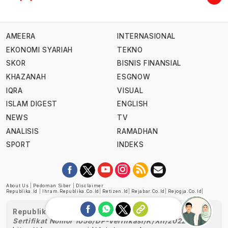
AMEERA
INTERNASIONAL
EKONOMI SYARIAH
TEKNO
SKOR
BISNIS FINANSIAL
KHAZANAH
ESGNOW
IQRA
VISUAL
ISLAM DIGEST
ENGLISH
NEWS
TV
ANALISIS
RAMADHAN
SPORT
INDEKS
About Us
|
Pedoman Siber
|
Disclaimer
Republika.id
|
Ihram.republika.co.id
|
Retizen.id
|
Rejabar.co.id
|
Rejogja.co.id
|
Republika telah diverifikasi oleh Dewan Pers
Sertifikat Nomor 1058/DP-Verifikasi/K/XII/2022