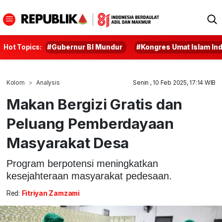
Hot Topics:
#Gubernur BI Mundur
#Kongres Umat Islam In
Kolom
Analysis
Senin , 10 Feb 2025, 17:14 WIB
Makan Bergizi Gratis dan
Peluang Pemberdayaan
Masyarakat Desa
Program berpotensi meningkatkan
kesejahteraan masyarakat pedesaan.
Red:
Fitriyan Zamzami