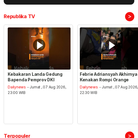
>
Republika TV
Kebakaran Landa Gedung
Febrie Adriansyah Akhirnya
Bapenda Pemprov DKI
Kenakan Rompi Orange
Dailynews
- Jumat , 07 Aug 2026,
Dailynews
- Jumat , 07 Aug 2026
23:00 WIB
22:30 WIB
>
Terpopuler