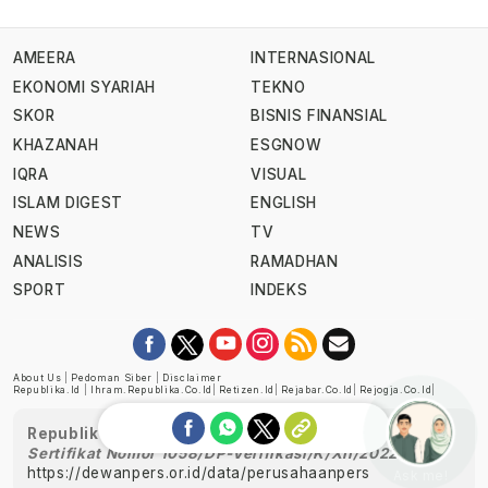
AMEERA
INTERNASIONAL
EKONOMI SYARIAH
TEKNO
SKOR
BISNIS FINANSIAL
KHAZANAH
ESGNOW
IQRA
VISUAL
ISLAM DIGEST
ENGLISH
NEWS
TV
ANALISIS
RAMADHAN
SPORT
INDEKS
About Us
|
Pedoman Siber
|
Disclaimer
Republika.id
|
Ihram.republika.co.id
|
Retizen.id
|
Rejabar.co.id
|
Rejogja.co.id
|
Republika telah diverifikasi oleh Dewan Pers
Sertifikat Nomor 1058/DP-Verifikasi/K/XII/2022
https://dewanpers.or.id/data/perusahaanpers
Ask me!