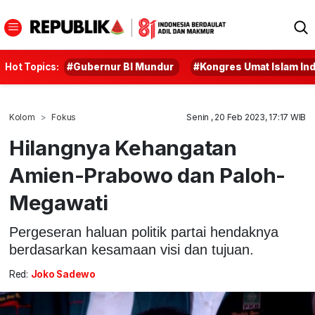
Hot Topics:
#Gubernur BI Mundur
#Kongres Umat Islam In
Kolom
Fokus
Senin , 20 Feb 2023, 17:17 WIB
Hilangnya Kehangatan
Amien-Prabowo dan Paloh-
Megawati
Pergeseran haluan politik partai hendaknya
berdasarkan kesamaan visi dan tujuan.
Red:
Joko Sadewo