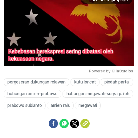
Powered by 
GliaStudios
pergeseran dukungan relawan
kutu loncat
pindah partai
Mute
hubungan amien-prabowo
hubungan megawati-surya paloh
prabowo subianto
amien rais
megawati