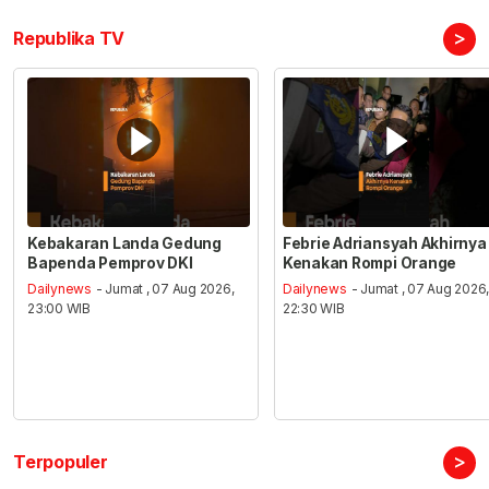
>
Republika TV
Kebakaran Landa Gedung
Febrie Adriansyah Akhirnya
Bapenda Pemprov DKI
Kenakan Rompi Orange
Dailynews
- Jumat , 07 Aug 2026,
Dailynews
- Jumat , 07 Aug 2026
23:00 WIB
22:30 WIB
>
Terpopuler