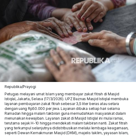
Republika/Prayogi
Petugas melayani umat Islam yang membayar zakat fitrah di Masjid
Istiqlal, Jakarta, Selasa (17/3/2026). UPZ Baznas Masjid Istiqlal membuka
layanan pembayaran zakat fitrah sebesar 3,5 liter beras atau setara
dengan uang Rp50.000 per jiwa. Layanan dibuka setiap hari selama
Ramadan hingga malam takbiran guna memudahkan masyarakat dalam
menunaikan kewajiban. Layanan zakat di Masjid Istiqlal ini mulai ramai,
terutama sejak H-10 hingga mendekati malam takbiran nanti. Zakat fitrah
yang terkumpul selanjutnya didistribusikan melalui lembaga keagamaan,
seperti Dewan Kemakmuran Masjid (DKM), majelis taklim, yayasan Islam,