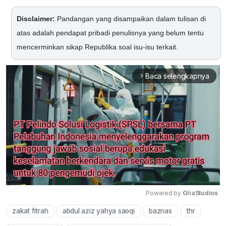
Disclaimer:
Pandangan yang disampaikan dalam tulisan di
atas adalah pendapat pribadi penulisnya yang belum tentu
mencerminkan sikap Republika soal isu-isu terkait.
Baca selengkapnya
arrow_forward_ios
Powered by 
GliaStudios
zakat fitrah
abdul aziz yahya saoqi
baznas
thr
Mute