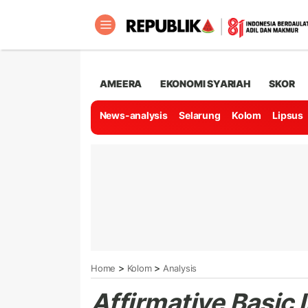
AMEERA
EKONOMI SYARIAH
SKOR
News-analysis
Selarung
Kolom
Lipsus
>
>
Home
Kolom
Analysis
Affirmative Basic