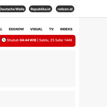
Deutsche Welle
Republika.id
retizen.id
AL
ESGNOW
VISUAL
TV
INDEKS
Shubuh
04:44 WIB
| Sabtu, 25 Safar 1448