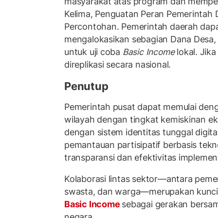
masyarakat atas program dan memper
Kelima, Penguatan Peran Pemerintah
Percontohan. Pemerintah daerah dapa
mengalokasikan sebagian Dana Desa, P
untuk uji coba
Basic Income
lokal. Jika
direplikasi secara nasional.
Penutup
Pemerintah pusat dapat memulai den
wilayah dengan tingkat kemiskinan eks
dengan sistem identitas tunggal digital
pemantauan partisipatif berbasis tek
transparansi dan efektivitas implement
Kolaborasi lintas sektor—antara pemer
swasta, dan warga—merupakan kunci
Basic Income
sebagai gerakan bersam
negara.