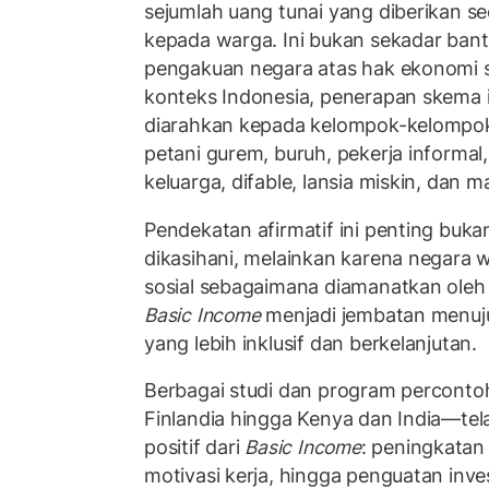
sejumlah uang tunai yang diberikan se
kepada warga. Ini bukan sekadar bantu
pengakuan negara atas hak ekonomi s
konteks Indonesia, penerapan skema in
diarahkan kepada kelompok-kelompok 
petani gurem, buruh, pekerja informa
keluarga, difable, lansia miskin, dan 
Pendekatan afirmatif ini penting buk
dikasihani, melainkan karena negara 
sosial sebagaimana diamanatkan oleh 
Basic Income
menjadi jembatan menuju
yang lebih inklusif dan berkelanjutan.
Berbagai studi dan program percontoh
Finlandia hingga Kenya dan India—t
positif dari
Basic Income
: peningkatan
motivasi kerja, hingga penguatan inve