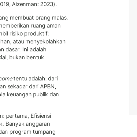
2019, Aizenman: 2023).
yang membuat orang malas.
r memberikan ruang aman
l risiko produktif:
tihan, atau menyekolahkan
 dasar. Ini adalah
ial, bukan bentuk
ncome
tentu adalah: dari
n sekadar dari APBN,
lola keuangan publik dan
n: pertama, Efisiensi
ik. Banyak anggaran
si dan program tumpang