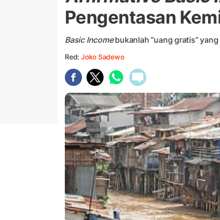
Pengentasan Kemi
Basic Income
bukanlah “uang gratis” yan
Red:
Joko Sadewo