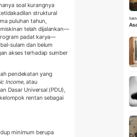
hanya soal kurangnya
etidakadilan struktural
Sabt
ama puluhan tahun,
Asa
iskinan telah dijalankan—
 program padat karya—
ambal-sulam dan belum
gan akses terhadap sumber
buah pendekatan yang
sic Income
, atau
an Dasar Universal (PDU),
 kelompok rentan sebagai
hidup minimum berupa