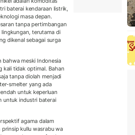
 nikel adalah komoditas
i baterai kendaraan listrik,
teknologi masa depan.
-besaran tanpa pertimbangan
lingkungan, terutama di
g dikenal sebagai surga
n bahwa meski Indonesia
 kali tidak optimal. Bahan
aja tanpa diolah menjadi
lter-smelter yang ada
rendah untuk keperluan
 untuk industri baterai
rspektif agama dalam
n prinsip kullu wasrabu wa