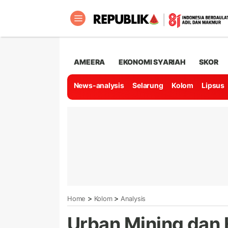
AMEERA
EKONOMI SYARIAH
SKOR
News-analysis
Selarung
Kolom
Lipsus
>
>
Home
Kolom
Analysis
Urban Mining dan H