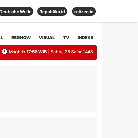
Deutsche Welle
Republika.id
retizen.id
AL
ESGNOW
VISUAL
TV
INDEKS
Maghrib
17:58 WIB
| Sabtu, 25 Safar 1448