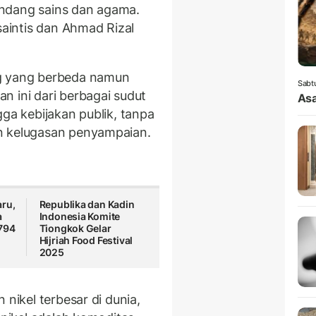
ndang sains dan agama.
saintis dan Ahmad Rizal
ng yang berbeda namun
Sabt
n ini dari berbagai sudut
Asa
gga kebijakan publik, tanpa
n kelugasan penyampaian.
ru,
Republika dan Kadin
a
Indonesia Komite
794
Tiongkok Gelar
Hijriah Food Festival
2025
 nikel terbesar di dunia,