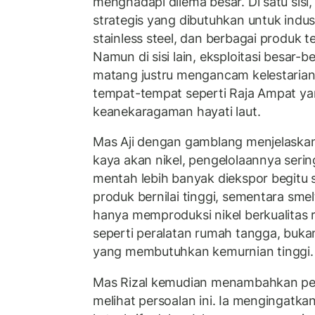
menghadapi dilema besar. Di satu sisi,
strategis yang dibutuhkan untuk industr
stainless steel, dan berbagai produk 
Namun di sisi lain, eksploitasi besar
matang justru mengancam kelestarian 
tempat-tempat seperti Raja Ampat yan
keanekaragaman hayati laut.
Mas Aji dengan gamblang menjelaska
kaya akan nikel, pengelolaannya sering
mentah lebih banyak diekspor begitu s
produk bernilai tinggi, sementara sme
hanya memproduksi nikel berkualitas 
seperti peralatan rumah tangga, bukan
yang membutuhkan kemurnian tinggi.
Mas Rizal kemudian menambahkan pe
melihat persoalan ini. Ia mengingatka