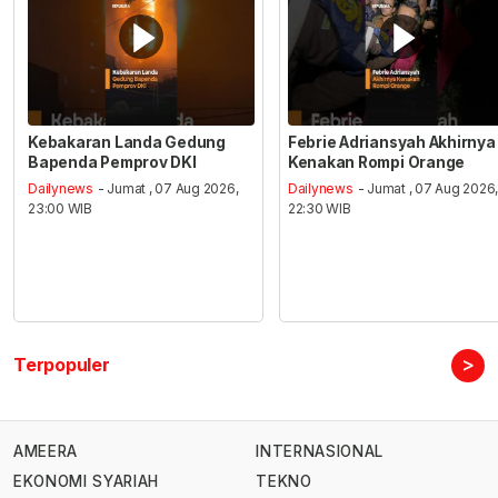
Kebakaran Landa Gedung
Febrie Adriansyah Akhirnya
Bapenda Pemprov DKI
Kenakan Rompi Orange
Dailynews
- Jumat , 07 Aug 2026,
Dailynews
- Jumat , 07 Aug 2026
23:00 WIB
22:30 WIB
>
Terpopuler
AMEERA
INTERNASIONAL
EKONOMI SYARIAH
TEKNO