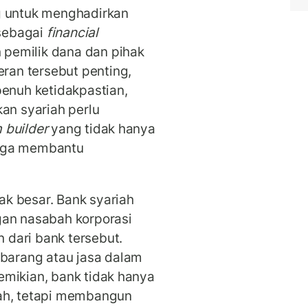
g untuk menghadirkan
 sebagai
financial
emilik dana dan pihak
an tersebut penting,
penuh ketidakpastian,
an syariah perlu
 builder
yang tidak hanya
juga membantu
k besar. Bank syariah
n nasabah korporasi
dari bank tersebut.
arang atau jasa dalam
emikian, bank tidak hanya
sah, tetapi membangun