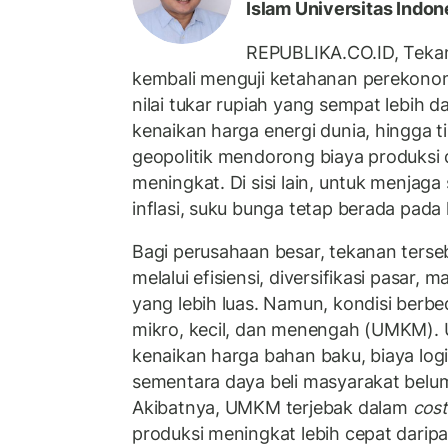
Islam Universitas Indon
REPUBLIKA.CO.ID, Teka
kembali menguji ketahanan perekono
nilai tukar rupiah yang sempat lebih da
kenaikan harga energi dunia, hingga t
geopolitik mendorong biaya produksi d
meningkat. Di sisi lain, untuk menjaga s
inflasi, suku bunga tetap berada pada le
Bagi perusahaan besar, tekanan terseb
melalui efisiensi, diversifikasi pasar,
yang lebih luas. Namun, kondisi berbe
mikro, kecil, dan menengah (UMKM)
kenaikan harga bahan baku, biaya logis
sementara daya beli masyarakat belu
Akibatnya, UMKM terjebak dalam
cost
produksi meningkat lebih cepat dari