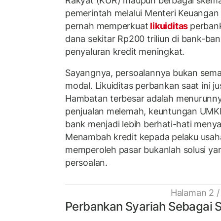
Rakyat (KUR) maupun berbagai skema
pemerintah melalui Menteri Keuangan
pernah memperkuat
likuiditas
perban
dana sekitar Rp200 triliun di bank-b
penyaluran kredit meningkat.
Sayangnya, persoalannya bukan sem
modal. Likuiditas perbankan saat ini ju
Hambatan terbesar adalah menurunnya
penjualan melemah, keuntungan UMKM
bank menjadi lebih berhati-hati meny
Menambah kredit kepada pelaku usaha
memperoleh pasar bukanlah solusi ya
persoalan.
Halaman 2 /
Perbankan Syariah Sebagai S