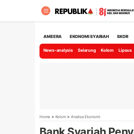
AMEERA
EKONOMI SYARIAH
SKOR
News-analysis
Selarung
Kolom
Lipsus
>
>
Home
Kolom
Analisa Ekonomi
Bank Syariah Pe