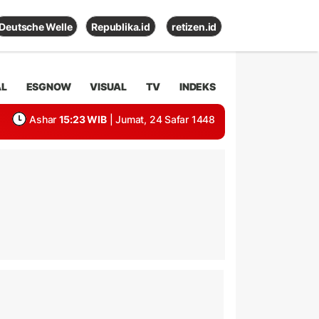
Deutsche Welle
Republika.id
retizen.id
AL
ESGNOW
VISUAL
TV
INDEKS
Ashar
15:23 WIB
| Jumat, 24 Safar 1448