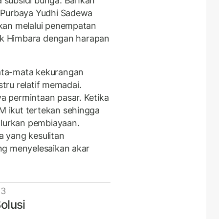
 subsidi bunga. Bahkan
 Purbaya Yudhi Sadewa
kan melalui penempatan
ank Himbara dengan harapan
ata-mata kekurangan
stru relatif memadai.
 permintaan pasar. Ketika
 ikut tertekan sehingga
alurkan pembiayaan.
 yang kesulitan
ng menyelesaikan akar
 3
olusi