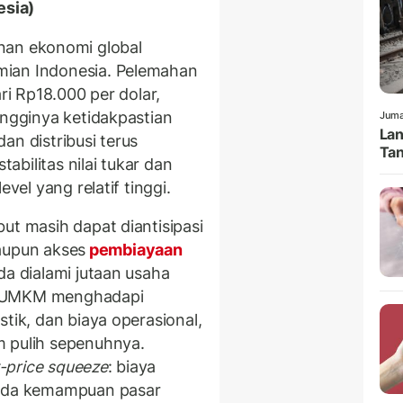
esia)
nan ekonomi global
mian Indonesia. Pelemahan
ri Rp18.000 per dolar,
ingginya ketidakpastian
Juma
Lan
an distribusi terus
Tan
tabilitas nilai tukar dan
vel yang relatif tinggi.
ut masih dapat diantisipasi
 maupun akses
pembiayaan
da dialami jutaan usaha
. UMKM menghadapi
tik, dan biaya operasional,
m pulih sepenuhnya.
-price squeeze
: biaya
pada kemampuan pasar