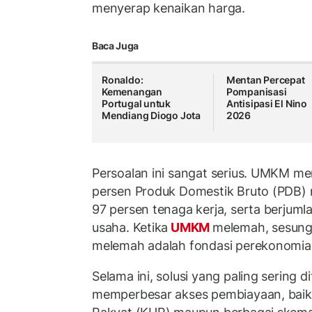
menyerap kenaikan harga.
Baca Juga
Ronaldo:
Mentan Percepat
Kemenangan
Pompanisasi
Portugal untuk
Antisipasi El Nino
Mendiang Diogo Jota
2026
Persoalan ini sangat serius. UMKM me
persen Produk Domestik Bruto (PDB) n
97 persen tenaga kerja, serta berjumlah
usaha. Ketika
UMKM
melemah, sesun
melemah adalah fondasi perekonomia
Selama ini, solusi yang paling sering 
memperbesar akses pembiayaan, baik 