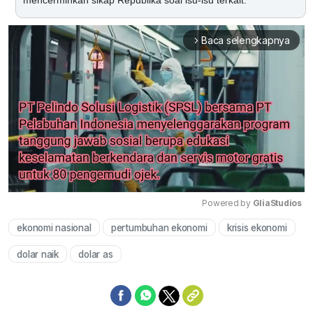
mencerminkan sikap Republika soal isu-isu terkait.
Baca selengkapnya
arrow_forward_ios
Powered by 
GliaStudios
ekonomi nasional
pertumbuhan ekonomi
krisis ekonomi
Mute
dolar naik
dolar as