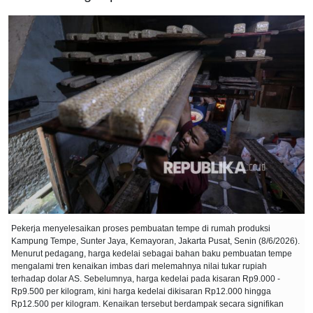
Pekerja menyelesaikan proses pembuatan tempe di rumah produksi
Kampung Tempe, Sunter Jaya, Kemayoran, Jakarta Pusat, Senin (8/6/2026).
Menurut pedagang, harga kedelai sebagai bahan baku pembuatan tempe
mengalami tren kenaikan imbas dari melemahnya nilai tukar rupiah
terhadap dolar AS. Sebelumnya, harga kedelai pada kisaran Rp9.000 -
Rp9.500 per kilogram, kini harga kedelai dikisaran Rp12.000 hingga
Rp12.500 per kilogram. Kenaikan tersebut berdampak secara signifikan