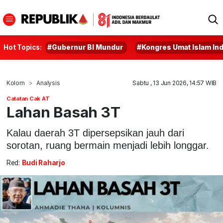
Hot Topics:
#Gubernur BI Mundur
#Kongres Umat Islam In
Kolom
Analysis
Sabtu , 13 Jun 2026, 14:57 WIB
Catatan Cak AT
Lahan Basah 3T
Kalau daerah 3T dipersepsikan jauh dari
sorotan, ruang bermain menjadi lebih longgar.
Red:
Budi Raharjo