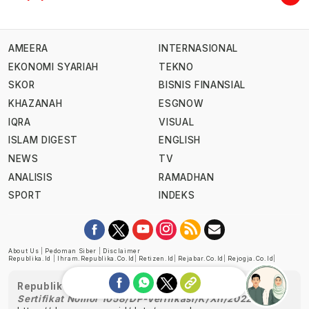
AMEERA
INTERNASIONAL
EKONOMI SYARIAH
TEKNO
SKOR
BISNIS FINANSIAL
KHAZANAH
ESGNOW
IQRA
VISUAL
ISLAM DIGEST
ENGLISH
NEWS
TV
ANALISIS
RAMADHAN
SPORT
INDEKS
About Us
|
Pedoman Siber
|
Disclaimer
Republika.id
|
Ihram.republika.co.id
|
Retizen.id
|
Rejabar.co.id
|
Rejogja.co.id
|
Republika telah diverifikasi oleh Dewan Pers
Sertifikat Nomor 1058/DP-Verifikasi/K/XII/2022