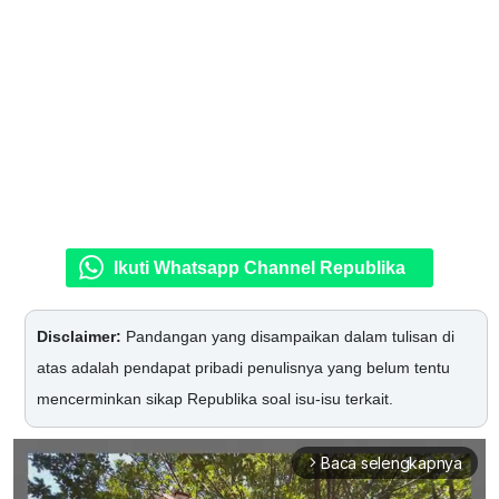
Ikuti Whatsapp Channel Republika
Disclaimer:
Pandangan yang disampaikan dalam tulisan di
atas adalah pendapat pribadi penulisnya yang belum tentu
mencerminkan sikap Republika soal isu-isu terkait.
Baca selengkapnya
arrow_forward_ios