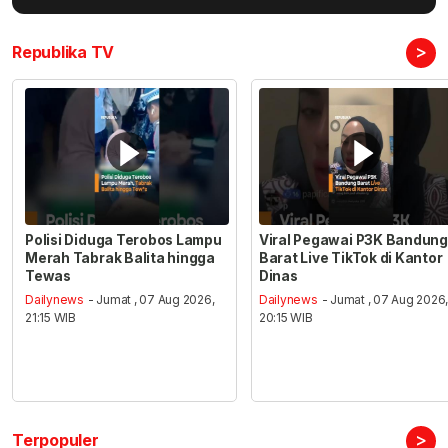
>
Republika TV
Polisi Diduga Terobos Lampu
Viral Pegawai P3K Bandung
Merah Tabrak Balita hingga
Barat Live TikTok di Kantor
Tewas
Dinas
Dailynews
- Jumat , 07 Aug 2026,
Dailynews
- Jumat , 07 Aug 2026
21:15 WIB
20:15 WIB
>
Terpopuler