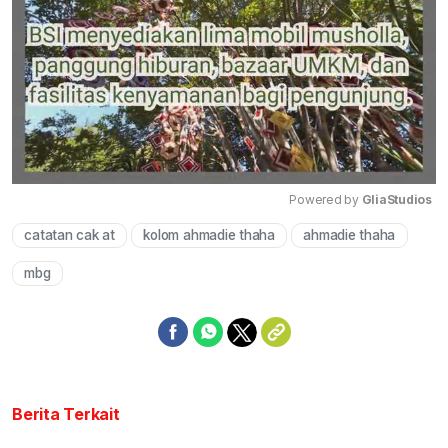
Powered by 
GliaStudios
catatan cak at
kolom ahmadie thaha
ahmadie thaha
Mute
mbg
Berita Terkait