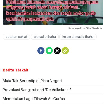
Powered by 
GliaStudios
catatan cak at
ahmadie thaha
kolom ahmadie thaha
Mute
Berita Terkait
Mata Tak Berkedip di Pintu Negeri
Provokasi Bangkrut dari 'De Volkskrant'
Memetakan Lagu Tilawah Al-Qur'an