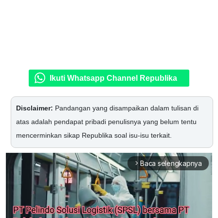
Ikuti Whatsapp Channel Republika
Disclaimer:
Pandangan yang disampaikan dalam tulisan di
atas adalah pendapat pribadi penulisnya yang belum tentu
mencerminkan sikap Republika soal isu-isu terkait.
Baca selengkapnya
arrow_forward_ios