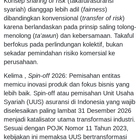
Konsep
sharing of risk
(takaful/asuransi
syariah) dianggap lebih adil (
fairness
)
dibandingkan konvensional (
transfer of risk
)
karena berlandaskan pada prinsip saling tolong-
menolong (
ta'awun
) dan kebersamaan. Takaful
berfokus pada perlindungan kolektif, bukan
sekadar pemindahan risiko komersial ke
perusahaan.
Kelima ,
Spin-off
2026: Pemisahan entitas
memicu inovasi produk dan fokus bisnis yang
lebih baik. Spin-off atau pemisahan Unit Usaha
Syariah (UUS) asuransi di Indonesia yang wajib
diselesaikan paling lambat 31 Desember 2026
menjadi katalisator utama transformasi industri.
Sesuai dengan POJK Nomor 11 Tahun 2023,
kebijakan ini memaksa UUS bertransformasi