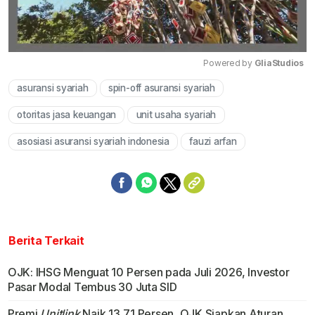
Powered by 
GliaStudios
asuransi syariah
spin-off asuransi syariah
Mute
otoritas jasa keuangan
unit usaha syariah
asosiasi asuransi syariah indonesia
fauzi arfan
Berita Terkait
OJK: IHSG Menguat 10 Persen pada Juli 2026, Investor
Pasar Modal Tembus 30 Juta SID
Premi
Unitlink
Naik 13,71 Persen, OJK Siapkan Aturan