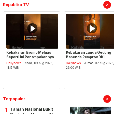
>
Republika TV
Kebakaran Bromo Meluas
Kebakaran Landa Gedung
Seperti ini Penampakannya
Bapenda Pemprov DKI
Dailynews
- Ahad , 09 Aug 2026,
Dailynews
- Jumat , 07 Aug 2026
11:15 WIB
23:00 WIB
>
Terpopuler
Taman Nasional Bukit
1