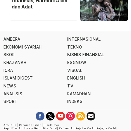
Duabelas, Harmoni Alam
dan Adat
AMEERA
INTERNASIONAL
EKONOMI SYARIAH
TEKNO
SKOR
BISNIS FINANSIAL
KHAZANAH
ESGNOW
IQRA
VISUAL
ISLAM DIGEST
ENGLISH
NEWS
TV
ANALISIS
RAMADHAN
SPORT
INDEKS
About Us
|
Pedoman Siber
|
Disclaimer
Republika.id
|
Ihram.republika.co.id
|
Retizen.id
|
Rejabar.co.id
|
Rejogja.co.id
|