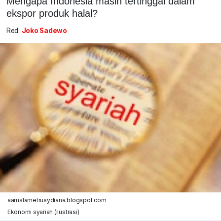
Mengapa Indonesia masih tertinggal dalam
ekspor produk halal?
Red:
Joko Sadewo
aamslametrusydiana.blogspot.com
Ekonomi syariah (ilustrasi)