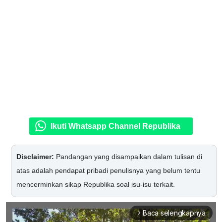
Ikuti Whatsapp Channel Republika
Disclaimer:
Pandangan yang disampaikan dalam tulisan di
atas adalah pendapat pribadi penulisnya yang belum tentu
mencerminkan sikap Republika soal isu-isu terkait.
Baca selengkapnya
arrow_forward_ios