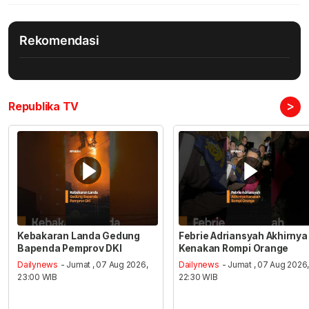
Rekomendasi
>
Republika TV
Kebakaran Landa Gedung
Febrie Adriansyah Akhirnya
Bapenda Pemprov DKI
Kenakan Rompi Orange
Dailynews
- Jumat , 07 Aug 2026,
Dailynews
- Jumat , 07 Aug 2026
23:00 WIB
22:30 WIB