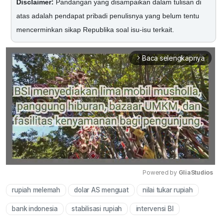
Disclaimer:
Pandangan yang disampaikan dalam tulisan di
atas adalah pendapat pribadi penulisnya yang belum tentu
mencerminkan sikap Republika soal isu-isu terkait.
Baca selengkapnya
arrow_forward_ios
Powered by 
GliaStudios
rupiah melemah
dolar AS menguat
nilai tukar rupiah
Mute
bank indonesia
stabilisasi rupiah
intervensi BI