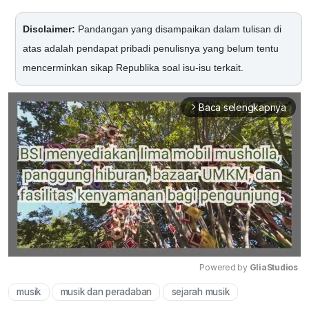
Disclaimer:
Pandangan yang disampaikan dalam tulisan di
atas adalah pendapat pribadi penulisnya yang belum tentu
mencerminkan sikap Republika soal isu-isu terkait.
Baca selengkapnya
arrow_forward_ios
Powered by 
GliaStudios
musik
musik dan peradaban
sejarah musik
Mute