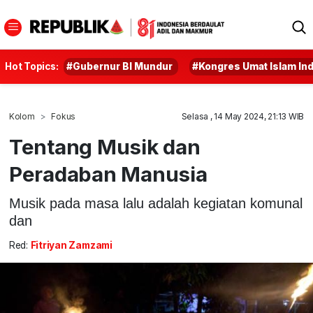
Hot Topics:
#Gubernur BI Mundur
#Kongres Umat Islam In
Kolom
Fokus
Selasa , 14 May 2024, 21:13 WIB
Tentang Musik dan
Peradaban Manusia
Musik pada masa lalu adalah kegiatan komunal
dan
Red:
Fitriyan Zamzami