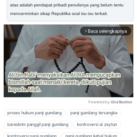
atas adalah pendapat pribadi penulisnya yang belum tentu
mencerminkan sikap Republika soal isu-isu terkait.
Baca selengkapnya
arrow_forward_ios
Powered by 
GliaStudios
proses hukum panji gumilang
panji gumilang tersangka
Mute
bareskrim panggil panji gumilang
kontroversi al zaytun
kontroversi panji gumilang
panji gumilang kebal hukum