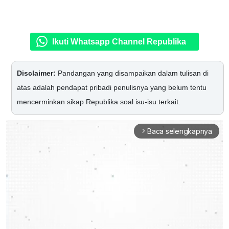
Ikuti Whatsapp Channel Republika
Disclaimer:
Pandangan yang disampaikan dalam tulisan di
atas adalah pendapat pribadi penulisnya yang belum tentu
mencerminkan sikap Republika soal isu-isu terkait.
Baca selengkapnya
arrow_forward_ios