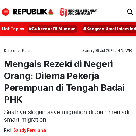
Hot Topics:
#Gubernur BI Mundur
#Kongres Umat Islam In
Kolom
Kalam
Senin , 06 Jul 2026, 14:15 WIB
Mengais Rezeki di Negeri
Orang: Dilema Pekerja
Perempuan di Tengah Badai
PHK
Saatnya slogan save migration diubah menjadi
smart migration
Red:
Sandy Ferdiana