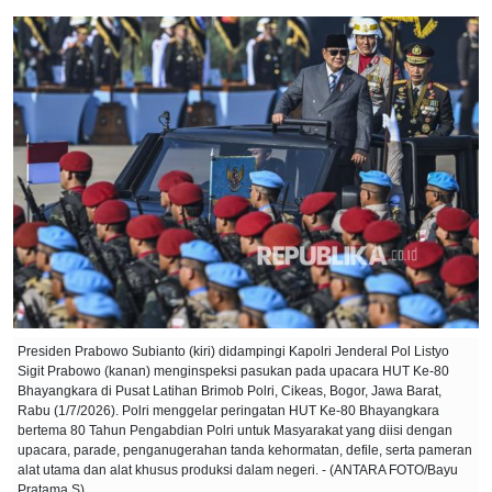
Presiden Prabowo Subianto (kiri) didampingi Kapolri Jenderal Pol Listyo
Sigit Prabowo (kanan) menginspeksi pasukan pada upacara HUT Ke-80
Bhayangkara di Pusat Latihan Brimob Polri, Cikeas, Bogor, Jawa Barat,
Rabu (1/7/2026). Polri menggelar peringatan HUT Ke-80 Bhayangkara
bertema 80 Tahun Pengabdian Polri untuk Masyarakat yang diisi dengan
upacara, parade, penganugerahan tanda kehormatan, defile, serta pameran
alat utama dan alat khusus produksi dalam negeri. - (ANTARA FOTO/Bayu
Pratama S)