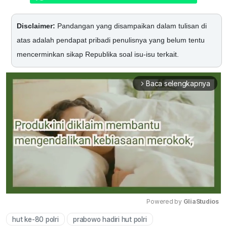
Disclaimer:
Pandangan yang disampaikan dalam tulisan di
atas adalah pendapat pribadi penulisnya yang belum tentu
mencerminkan sikap Republika soal isu-isu terkait.
Baca selengkapnya
arrow_forward_ios
Powered by 
GliaStudios
hut ke-80 polri
prabowo hadiri hut polri
Mute