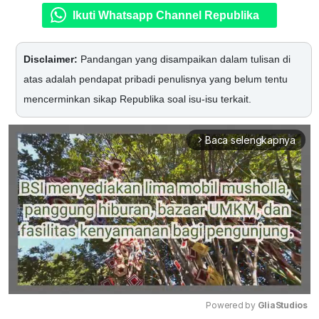
Ikuti Whatsapp Channel Republika
Disclaimer:
Pandangan yang disampaikan dalam tulisan di
atas adalah pendapat pribadi penulisnya yang belum tentu
mencerminkan sikap Republika soal isu-isu terkait.
Baca selengkapnya
arrow_forward_ios
Powered by 
GliaStudios