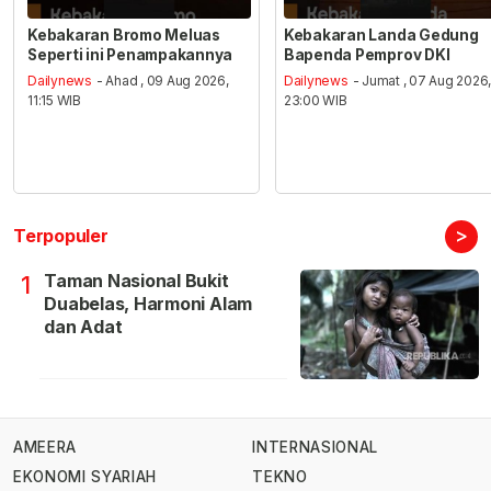
Kebakaran Bromo Meluas
Kebakaran Landa Gedung
Seperti ini Penampakannya
Bapenda Pemprov DKI
Dailynews
- Ahad , 09 Aug 2026,
Dailynews
- Jumat , 07 Aug 2026
11:15 WIB
23:00 WIB
>
Terpopuler
Taman Nasional Bukit
1
Duabelas, Harmoni Alam
dan Adat
AMEERA
INTERNASIONAL
EKONOMI SYARIAH
TEKNO