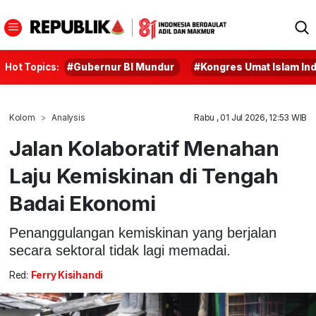
Hot Topics:
#Gubernur BI Mundur
#Kongres Umat Islam In
Kolom
Analysis
Rabu , 01 Jul 2026, 12:53 WIB
Jalan Kolaboratif Menahan
Laju Kemiskinan di Tengah
Badai Ekonomi
Penanggulangan kemiskinan yang berjalan
secara sektoral tidak lagi memadai.
Red:
Ferry Kisihandi