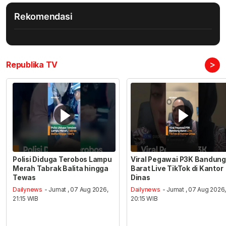
Rekomendasi
>
Republika TV
Polisi Diduga Terobos Lampu
Viral Pegawai P3K Bandung
Merah Tabrak Balita hingga
Barat Live TikTok di Kantor
Tewas
Dinas
Dailynews
- Jumat , 07 Aug 2026,
Dailynews
- Jumat , 07 Aug 2026
21:15 WIB
20:15 WIB