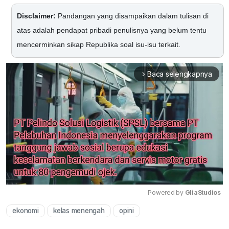
Disclaimer:
Pandangan yang disampaikan dalam tulisan di
atas adalah pendapat pribadi penulisnya yang belum tentu
mencerminkan sikap Republika soal isu-isu terkait.
Baca selengkapnya
arrow_forward_ios
Powered by 
GliaStudios
ekonomi
kelas menengah
opini
Mute