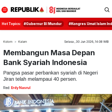
Hot Topics:
#Gubernur BI Mundur
#Kongres Umat Islam In
Kolom
Kalam
Selasa , 30 Jun 2026, 14:08 WIB
Membangun Masa Depan
Bank Syariah Indonesia
Pangsa pasar perbankan syariah di Negeri
Jiran telah melampaui 40 persen.
Red:
Erdy Nasrul