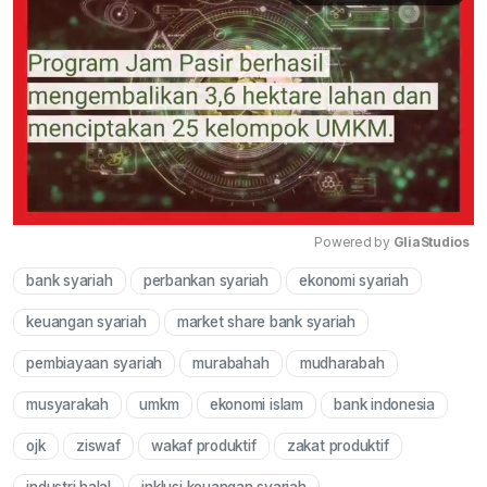
Powered by 
GliaStudios
bank syariah
perbankan syariah
ekonomi syariah
Mute
keuangan syariah
market share bank syariah
pembiayaan syariah
murabahah
mudharabah
musyarakah
umkm
ekonomi islam
bank indonesia
ojk
ziswaf
wakaf produktif
zakat produktif