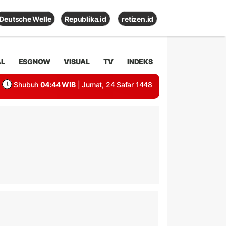
Deutsche Welle
Republika.id
retizen.id
AL
ESGNOW
VISUAL
TV
INDEKS
Shubuh
04:44 WIB
| Jumat, 24 Safar 1448