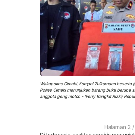
Wakapolres Cimahi, Kompol Zulkarnaen beserta j
Polres Cimahi menunjukan barang bukti berupa 
anggota geng motor. - (Ferry Bangkit Rizki/ Repub
Halaman 2 /
Di Indonesia, realitas empiris menunj