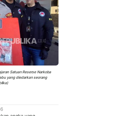
ajaran Satuan Reserse Narkoba
sabu yang diedarkan seorang
lika)
 6
ukkan angka yang