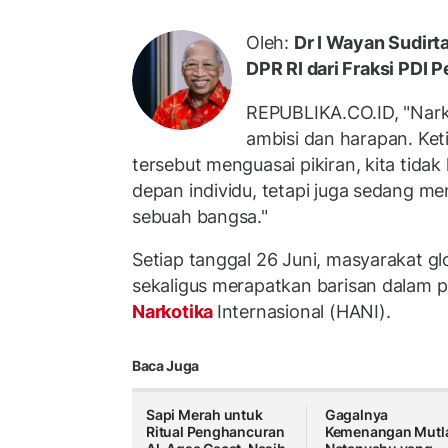
Oleh:
Dr I Wayan Sudirta
DPR RI dari Fraksi PDI 
REPUBLIKA.CO.ID, "Nark
ambisi dan harapan. Ket
tersebut menguasai pikiran, kita tid
depan individu, tetapi juga sedang m
sebuah bangsa."
Setiap tanggal 26 Juni, masyarakat g
sekaligus merapatkan barisan dalam p
Narkotika
Internasional (HANI).
Baca Juga
Sapi Merah untuk
Gagalnya
Ritual Penghancuran
Kemenangan Mutl