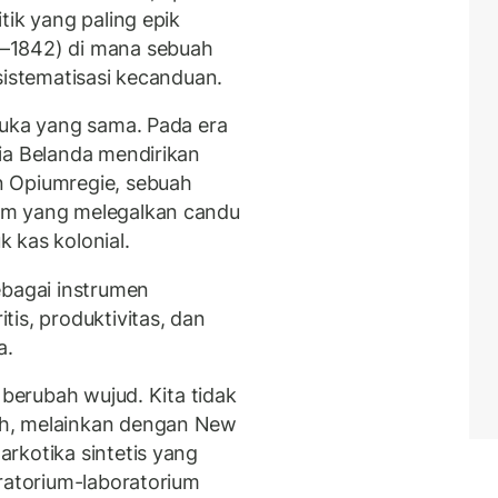
tik yang paling epik
–1842) di mana sebuah
sistematisasi kecanduan.
luka yang sama. Pada era
ia Belanda mendirikan
n Opiumregie, sebuah
um yang melegalkan candu
 kas kolonial.
ebagai instrumen
is, produktivitas, dan
a.
 berubah wujud. Kita tidak
h, melainkan dengan New
rkotika sintetis yang
oratorium-laboratorium