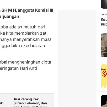
 SH M H, anggota Komisi III
Juma
Perjuangan
Ket
Pub
oba adalah musuh dari
ika kita membiarkan zat
ak hanya menyerahkan masa
enggadaikan kedaulatan
lobal mengheningkan cipta
eringatan Hari Anti
Ilusi Perang Irak,
ak
Suriah, Lebanon, dan