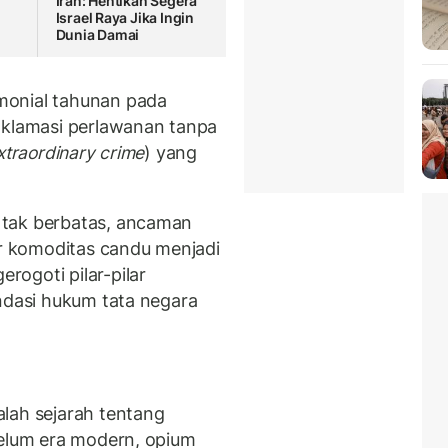
Iran: Hentikan Segera
Israel Raya Jika Ingin
Dunia Damai
monial tahunan pada
oklamasi perlawanan tanpa
xtraordinary crime
) yang
 tak berbatas, ancaman
ar komoditas candu menjadi
ogoti pilar-pilar
ondasi hukum tata negara
lah sejarah tentang
belum era modern, opium