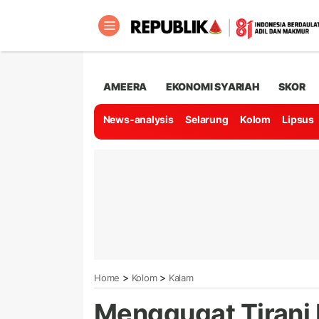
AMEERA
EKONOMI SYARIAH
SKOR
News-analysis
Selarung
Kolom
Lipsus
>
>
Home
Kolom
Kalam
Menggugat Tirani N