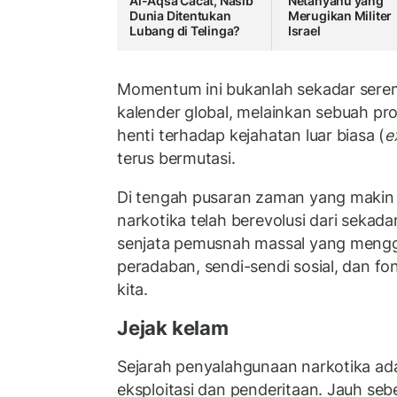
Al-Aqsa Cacat, Nasib
Netanyahu yang
Dunia Ditentukan
Merugikan Militer
Lubang di Telinga?
Israel
Momentum ini bukanlah sekadar sere
kalender global, melainkan sebuah pr
henti terhadap kejahatan luar biasa (
e
terus bermutasi.
Di tengah pusaran zaman yang makin
narkotika telah berevolusi dari sekad
senjata pemusnah massal yang mengger
peradaban, sendi-sendi sosial, dan f
kita.
Jejak kelam
Sejarah penyalahgunaan narkotika ada
eksploitasi dan penderitaan. Jauh se