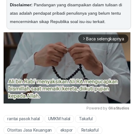
Disclaimer:
Pandangan yang disampaikan dalam tulisan di
atas adalah pendapat pribadi penulisnya yang belum tentu
mencerminkan sikap Republika soal isu-isu terkait.
Baca selengkapnya
arrow_forward_ios
Powered by 
GliaStudios
rantai pasok halal
UMKM halal
Takaful
Mute
Otoritas Jasa Keuangan
ekspor
Retakaful