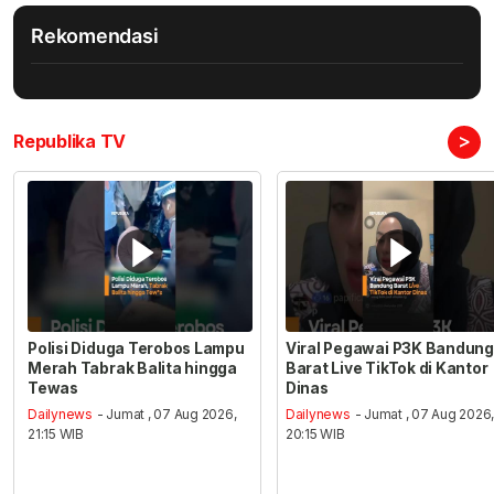
Rekomendasi
>
Republika TV
Polisi Diduga Terobos Lampu
Viral Pegawai P3K Bandung
Merah Tabrak Balita hingga
Barat Live TikTok di Kantor
Tewas
Dinas
Dailynews
- Jumat , 07 Aug 2026,
Dailynews
- Jumat , 07 Aug 2026
21:15 WIB
20:15 WIB