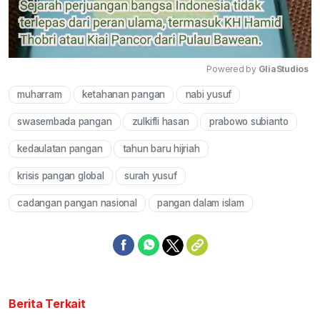
Powered by 
GliaStudios
muharram
ketahanan pangan
nabi yusuf
Mute
swasembada pangan
zulkifli hasan
prabowo subianto
kedaulatan pangan
tahun baru hijriah
krisis pangan global
surah yusuf
cadangan pangan nasional
pangan dalam islam
Berita Terkait