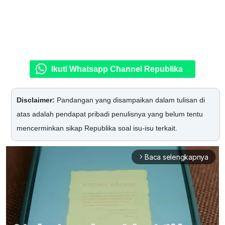
Ikuti Whatsapp Channel Republika
Disclaimer:
Pandangan yang disampaikan dalam tulisan di
atas adalah pendapat pribadi penulisnya yang belum tentu
mencerminkan sikap Republika soal isu-isu terkait.
Baca selengkapnya
arrow_forward_ios