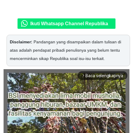
Ikuti Whatsapp Channel Republika
Disclaimer:
Pandangan yang disampaikan dalam tulisan di
atas adalah pendapat pribadi penulisnya yang belum tentu
mencerminkan sikap Republika soal isu-isu terkait.
Baca selengkapnya
arrow_forward_ios