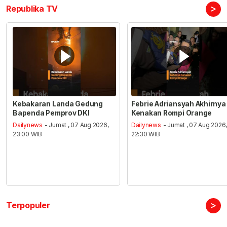
>
Republika TV
Kebakaran Landa Gedung
Febrie Adriansyah Akhirnya
Bapenda Pemprov DKI
Kenakan Rompi Orange
Dailynews
- Jumat , 07 Aug 2026,
Dailynews
- Jumat , 07 Aug 2026
23:00 WIB
22:30 WIB
>
Terpopuler