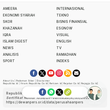
AMEERA
INTERNASIONAL
EKONOMI SYARIAH
TEKNO
SKOR
BISNIS FINANSIAL
KHAZANAH
ESGNOW
IQRA
VISUAL
ISLAM DIGEST
ENGLISH
NEWS
TV
ANALISIS
RAMADHAN
SPORT
INDEKS
About Us
|
Pedoman Siber
|
Disclaimer
Republika.id
|
Ihram.republika.co.id
|
Retizen.id
|
Rejabar.co.id
|
Rejogja.co.id
|
Republika telah diverifikasi oleh Dewan Pers
Sertifikat Nomor 1058/DP-Verifikasi/K/XII/2022
https://dewanpers.or.id/data/perusahaanpers
Ask me!