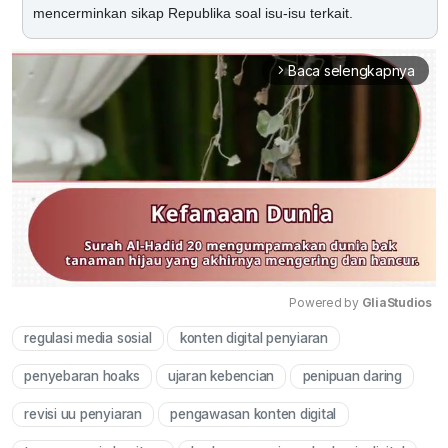
mencerminkan sikap Republika soal isu-isu terkait.
Baca selengkapnya
arrow_forward_ios
Powered by 
GliaStudios
regulasi media sosial
konten digital penyiaran
Mute
penyebaran hoaks
ujaran kebencian
penipuan daring
revisi uu penyiaran
pengawasan konten digital