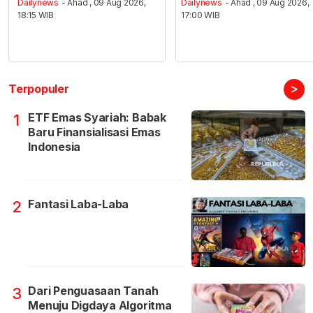
Dailynews
- Ahad , 09 Aug 2026,
Dailynews
- Ahad , 09 Aug 2026,
18:15 WIB
17:00 WIB
>
Terpopuler
ETF Emas Syariah: Babak
1
Baru Finansialisasi Emas
Indonesia
Fantasi Laba-Laba
2
Dari Penguasaan Tanah
3
Menuju Digdaya Algoritma