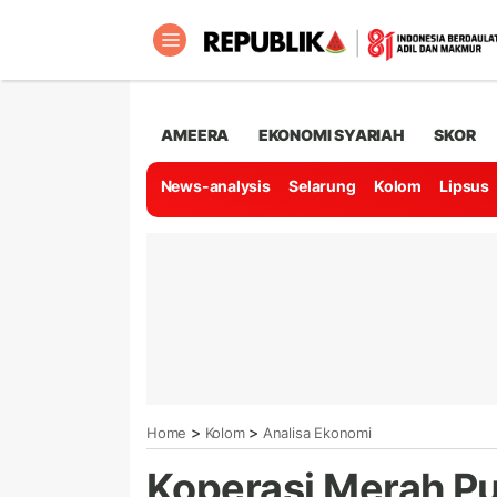
AMEERA
EKONOMI SYARIAH
SKOR
News-analysis
Selarung
Kolom
Lipsus
>
>
Home
Kolom
Analisa Ekonomi
Koperasi Merah Pu