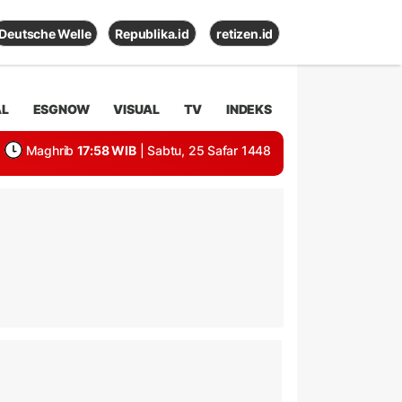
Deutsche Welle
Republika.id
retizen.id
AL
ESGNOW
VISUAL
TV
INDEKS
Maghrib
17:58 WIB
| Sabtu, 25 Safar 1448