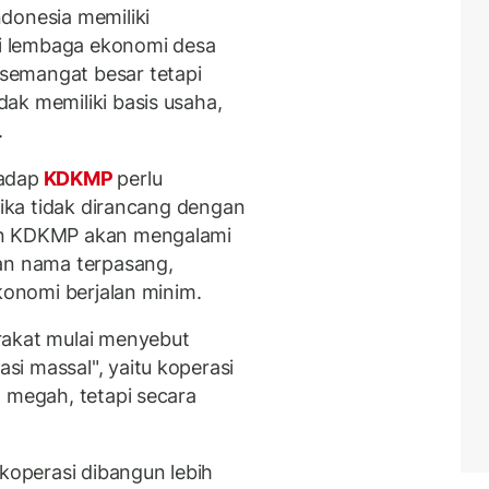
donesia memiliki
i lembaga ekonomi desa
semangat besar tetapi
ak memiliki basis usaha,
.
adap
KDKMP
perlu
Jika tidak dirancang dengan
an KDKMP akan mengalami
pan nama terpasang,
ekonomi berjalan minim.
rakat mulai menyebut
i massal", yaitu koperasi
g megah, tetapi secara
 koperasi dibangun lebih