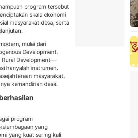
kemampuan program tersebut
enciptakan skala ekonomi
al masyarakat desa, serta
lanjutan.
modern, mulai dari
ogenous Development,
rt Rural Development—
asi hanyalah instrumen.
esejahteraan masyarakat,
nya kemandirian desa.
berhasilan
bagai program
 kelembagaan yang
mi yang kuat sering kali