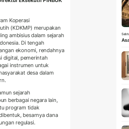
Direktur Eksekutif PINBUK
ram Koperasi
Putih (KDKMP) merupakan
Sabt
ling ambisius dalam sejarah
Asa
ndonesia. Di tengah
pangan ekonomi, rendahnya
i digital, pemerintah
gai instrumen untuk
masyarakat desa dalam
rn.
Namun sejarah
n berbagai negara lain,
tu program tidak
dibentuk, besarnya dana
ungan regulasi.