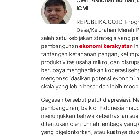
Oleh:
Aslichan Burhan, 
ICMI
REPUBLIKA.CO.ID, Prog
Desa/Kelurahan Merah 
salah satu kebijakan strategis yang pa
pembangunan
ekonomi kerakyatan
I
tantangan ketahanan pangan, ketim
produktivitas usaha mikro, dan disrups
berupaya menghadirkan koperasi seba
mengonsolidasikan potensi ekonomi 
skala yang lebih besar dan lebih mode
Gagasan tersebut patut diapresiasi. 
pembangunan, baik di Indonesia maupu
menunjukkan bahwa keberhasilan sua
ditentukan oleh jumlah lembaga yang 
yang digelontorkan, atau kuatnya duk