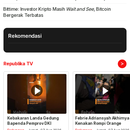
Bittime: Investor Kripto Masih
Wait and See
, Bitcoin
Bergerak Terbatas
Rekomendasi
>
Republika TV
Kebakaran Landa Gedung
Febrie Adriansyah Akhirnya
Bapenda Pemprov DKI
Kenakan Rompi Orange