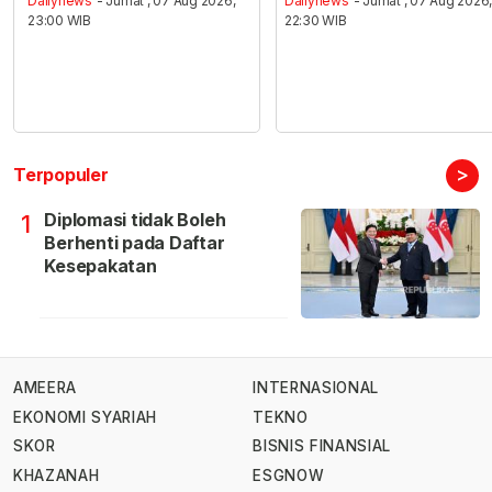
Dailynews
- Jumat , 07 Aug 2026,
Dailynews
- Jumat , 07 Aug 2026
23:00 WIB
22:30 WIB
>
Terpopuler
Diplomasi tidak Boleh
1
Berhenti pada Daftar
Kesepakatan
AMEERA
INTERNASIONAL
EKONOMI SYARIAH
TEKNO
SKOR
BISNIS FINANSIAL
KHAZANAH
ESGNOW