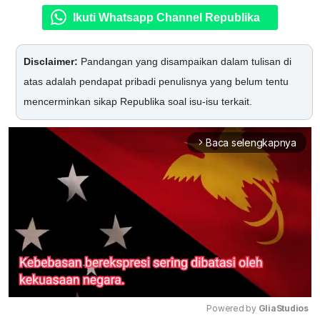
Ikuti Whatsapp Channel Republika
Disclaimer:
Pandangan yang disampaikan dalam tulisan di
atas adalah pendapat pribadi penulisnya yang belum tentu
mencerminkan sikap Republika soal isu-isu terkait.
Baca selengkapnya
arrow_forward_ios
Powered by 
GliaStudios