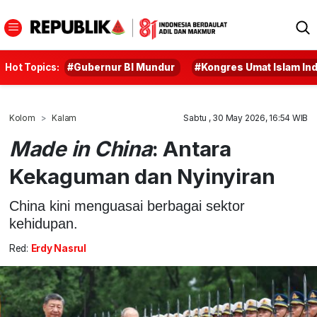
Hot Topics:
#Gubernur BI Mundur
#Kongres Umat Islam In
Kolom
Kalam
Sabtu , 30 May 2026, 16:54 WIB
Made in China
: Antara
Kekaguman dan Nyinyiran
China kini menguasai berbagai sektor
kehidupan.
Red:
Erdy Nasrul