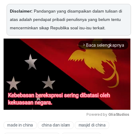
Disclaimer:
Pandangan yang disampaikan dalam tulisan di
atas adalah pendapat pribadi penulisnya yang belum tentu
mencerminkan sikap Republika soal isu-isu terkait.
Baca selengkapnya
arrow_forward_ios
Powered by 
GliaStudios
made in china
china dan islam
masjid di china
Mute