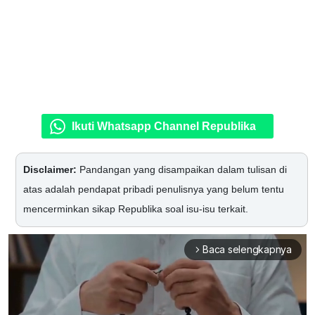
Ikuti Whatsapp Channel Republika
Disclaimer:
Pandangan yang disampaikan dalam tulisan di
atas adalah pendapat pribadi penulisnya yang belum tentu
mencerminkan sikap Republika soal isu-isu terkait.
Baca selengkapnya
arrow_forward_ios