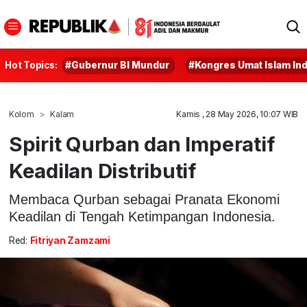
Hot Topics:
#Gubernur BI Mundur
#Kongres Umat Islam In
Kolom
Kalam
Kamis , 28 May 2026, 10:07 WIB
Spirit Qurban dan Imperatif
Keadilan Distributif
Membaca Qurban sebagai Pranata Ekonomi
Keadilan di Tengah Ketimpangan Indonesia.
Red:
Fitriyan Zamzami