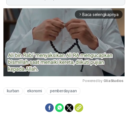
Baca selengkapnya
arrow_forward_ios
Powered by 
GliaStudios
kurban
ekonomi
pemberdayaan
Mute