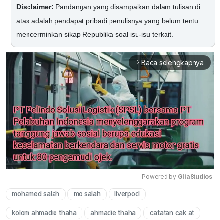
Disclaimer:
Pandangan yang disampaikan dalam tulisan di
atas adalah pendapat pribadi penulisnya yang belum tentu
mencerminkan sikap Republika soal isu-isu terkait.
Baca selengkapnya
arrow_forward_ios
Powered by 
GliaStudios
mohamed salah
mo salah
liverpool
Mute
kolom ahmadie thaha
ahmadie thaha
catatan cak at