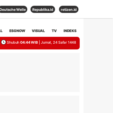
Deutsche Welle
Republika.id
retizen.id
AL
ESGNOW
VISUAL
TV
INDEKS
Shubuh
04:44 WIB
| Jumat, 24 Safar 1448