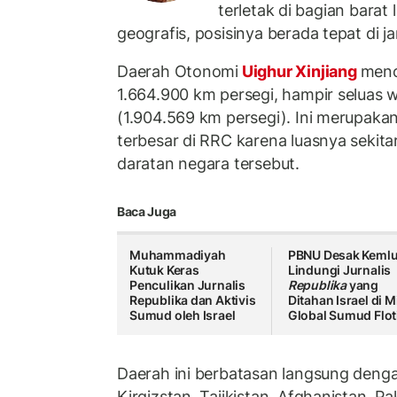
terletak di bagian barat
geografis, posisinya berada tepat di j
Daerah Otonomi
Uighur Xinjiang
menc
1.664.900 km persegi, hampir seluas w
(1.904.569 km persegi). Ini merupakan
terbesar di RRC karena luasnya sekita
daratan negara tersebut.
Baca Juga
Muhammadiyah
PBNU Desak Keml
Kutuk Keras
Lindungi Jurnalis
Penculikan Jurnalis
Republika
yang
Republika dan Aktivis
Ditahan Israel di M
Sumud oleh Israel
Global Sumud Floti
Daerah ini berbatasan langsung denga
Kirgizstan, Tajikistan, Afghanistan, Pa