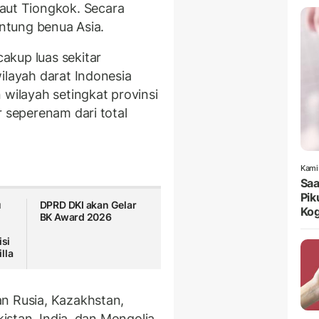
 laut Tiongkok. Secara
antung benua Asia.
akup luas sekitar
ilayah darat Indonesia
 wilayah setingkat provinsi
r seperenam dari total
Kami
Saa
Pik
u
DPRD DKI akan Gelar
Kog
BK Award 2026
isi
lla
n Rusia, Kazakhstan,
kistan, India, dan Mongolia.