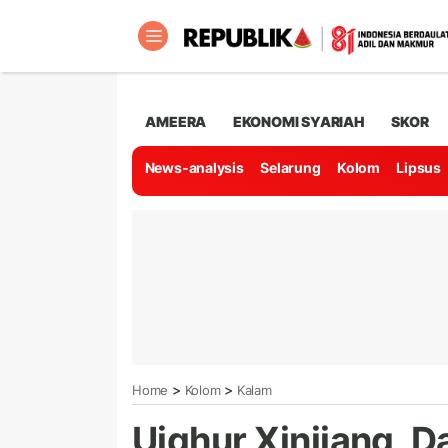
AMEERA
EKONOMI SYARIAH
SKOR
News-analysis
Selarung
Kolom
Lipsus
>
>
Home
Kolom
Kalam
Uighur Xinjiang, D