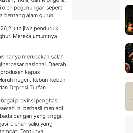
i oleh pegunungan seperti
ta bentang alam gurun.
26,2 juta jiwa penduduk
ighur. Mereka umumnya
idak hanya merupakan salah
 terbesar nasional. Daerah
 produsen kapas
seluruh negeri. Kebun-kebun
dan Depresi Turfan.
ebagai provinsi penghasil
erah ini berhasil menjadi
bada pangan yang tinggi.
si lelehan salju yang
etempat. Tentunya,