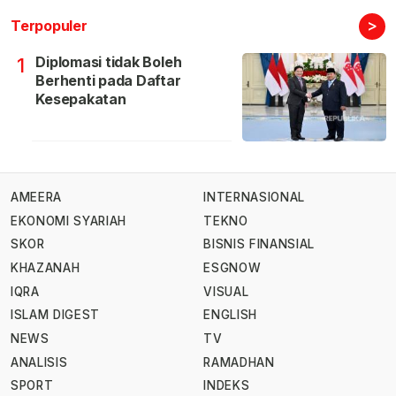
>
Terpopuler
Diplomasi tidak Boleh
1
Berhenti pada Daftar
Kesepakatan
AMEERA
INTERNASIONAL
EKONOMI SYARIAH
TEKNO
SKOR
BISNIS FINANSIAL
KHAZANAH
ESGNOW
IQRA
VISUAL
ISLAM DIGEST
ENGLISH
NEWS
TV
ANALISIS
RAMADHAN
SPORT
INDEKS