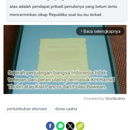
atas adalah pendapat pribadi penulisnya yang belum tentu
mencerminkan sikap Republika soal isu-isu terkait.
Baca selengkapnya
arrow_forward_ios
Powered by 
GliaStudios
pertumbuhan ekonomi
dunia usaha
Mute