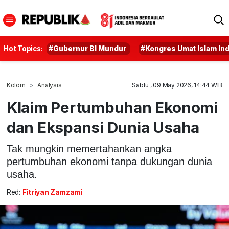
Hot Topics:
#Gubernur BI Mundur
#Kongres Umat Islam In
Kolom
Analysis
Sabtu , 09 May 2026, 14:44 WIB
Klaim Pertumbuhan Ekonomi
dan Ekspansi Dunia Usaha
Tak mungkin memertahankan angka
pertumbuhan ekonomi tanpa dukungan dunia
usaha.
Red:
Fitriyan Zamzami