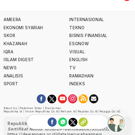
AMEERA
INTERNASIONAL
EKONOMI SYARIAH
TEKNO
SKOR
BISNIS FINANSIAL
KHAZANAH
ESGNOW
IQRA
VISUAL
ISLAM DIGEST
ENGLISH
NEWS
TV
ANALISIS
RAMADHAN
SPORT
INDEKS
About Us
|
Pedoman Siber
|
Disclaimer
Republika.id
|
Ihram.republika.co.id
|
Retizen.id
|
Rejabar.co.id
|
Rejogja.co.id
|
Republika telah diverifikasi oleh Dewan Pers
Sertifikat Nomor 1058/DP-Verifikasi/K/XII/2022
https://dewanpers.or.id/data/perusahaanpers