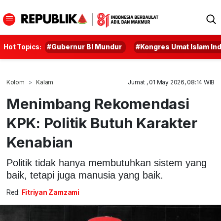
Hot Topics:
#Gubernur BI Mundur
#Kongres Umat Islam In
Kolom
Kalam
Jumat , 01 May 2026, 08:14 WIB
Menimbang Rekomendasi
KPK: Politik Butuh Karakter
Kenabian
Politik tidak hanya membutuhkan sistem yang
baik, tetapi juga manusia yang baik.
Red:
Fitriyan Zamzami