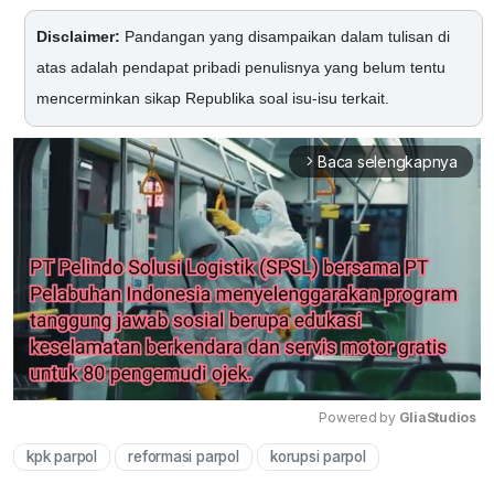
Disclaimer:
Pandangan yang disampaikan dalam tulisan di
atas adalah pendapat pribadi penulisnya yang belum tentu
mencerminkan sikap Republika soal isu-isu terkait.
Baca selengkapnya
arrow_forward_ios
Powered by 
GliaStudios
kpk parpol
reformasi parpol
korupsi parpol
Mute