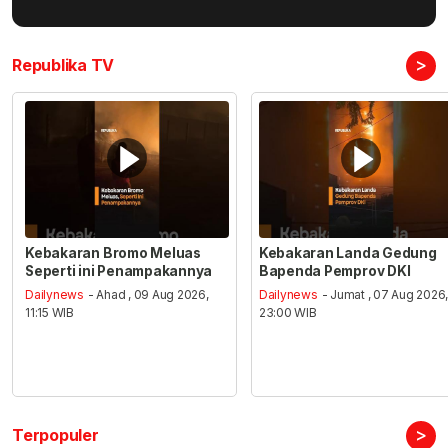
>
Republika TV
Kebakaran Bromo Meluas
Kebakaran Landa Gedung
Seperti ini Penampakannya
Bapenda Pemprov DKI
Dailynews
- Ahad , 09 Aug 2026,
Dailynews
- Jumat , 07 Aug 2026
11:15 WIB
23:00 WIB
>
Terpopuler