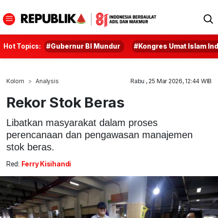
Hot Topics:
#Gubernur BI Mundur
#Kongres Umat Islam In
Kolom
Analysis
Rabu , 25 Mar 2026, 12:44 WIB
Rekor Stok Beras
Libatkan masyarakat dalam proses
perencanaan dan pengawasan manajemen
stok beras.
Red:
Ferry Kisihandi