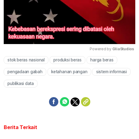
Powered by 
GliaStudios
stok beras nasional
produksi beras
harga beras
Mute
pengadaan gabah
ketahanan pangan
sistem informasi
publikasi data
Berita Terkait