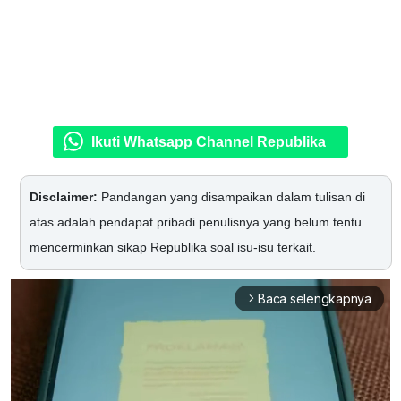
Ikuti Whatsapp Channel Republika
Disclaimer:
Pandangan yang disampaikan dalam tulisan di
atas adalah pendapat pribadi penulisnya yang belum tentu
mencerminkan sikap Republika soal isu-isu terkait.
Baca selengkapnya
arrow_forward_ios