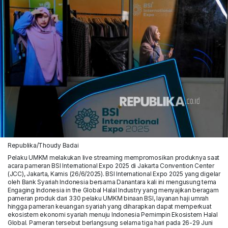
Republika/Thoudy Badai
Pelaku UMKM melakukan live streaming mempromosikan produknya saat
acara pameran BSI International Expo 2025 di Jakarta Convention Center
(JCC), Jakarta, Kamis (26/6/2025). BSI International Expo 2025 yang digelar
oleh Bank Syariah Indonesia bersama Danantara kali ini mengusung tema
Engaging Indonesia in the Global Halal Industry yang menyajikan beragam
pameran produk dari 330 pelaku UMKM binaan BSI, layanan haji umrah
hingga pameran keuangan syariah yang diharapkan dapat memperkuat
ekosistem ekonomi syariah menuju Indonesia Pemimpin Ekosistem Halal
Global. Pameran tersebut berlangsung selama tiga hari pada 26-29 Juni