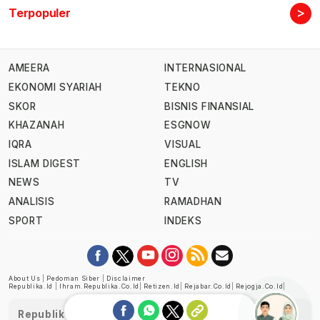
>
Terpopuler
AMEERA
INTERNASIONAL
EKONOMI SYARIAH
TEKNO
SKOR
BISNIS FINANSIAL
KHAZANAH
ESGNOW
IQRA
VISUAL
ISLAM DIGEST
ENGLISH
NEWS
TV
ANALISIS
RAMADHAN
SPORT
INDEKS
About Us
|
Pedoman Siber
|
Disclaimer
Republika.id
|
Ihram.republika.co.id
|
Retizen.id
|
Rejabar.co.id
|
Rejogja.co.id
|
Republika telah diverifikasi oleh Dewan Pers