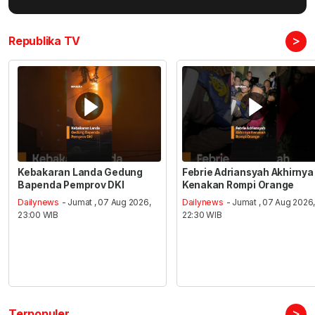
>
Republika TV
Kebakaran Landa Gedung
Febrie Adriansyah Akhirnya
Bapenda Pemprov DKI
Kenakan Rompi Orange
Dailynews
- Jumat , 07 Aug 2026,
Dailynews
- Jumat , 07 Aug 2026
23:00 WIB
22:30 WIB
>
Terpopuler