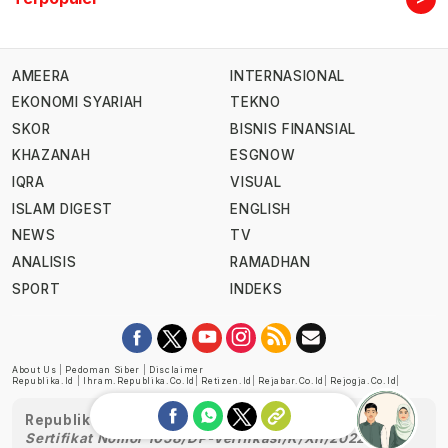
AMEERA
INTERNASIONAL
EKONOMI SYARIAH
TEKNO
SKOR
BISNIS FINANSIAL
KHAZANAH
ESGNOW
IQRA
VISUAL
ISLAM DIGEST
ENGLISH
NEWS
TV
ANALISIS
RAMADHAN
SPORT
INDEKS
About Us
|
Pedoman Siber
|
Disclaimer
Republika.id
|
Ihram.republika.co.id
|
Retizen.id
|
Rejabar.co.id
|
Rejogja.co.id
|
Republika telah diverifikasi oleh Dewan Pers
Sertifikat Nomor 1058/DP-Verifikasi/K/XII/2022