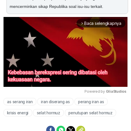
mencerminkan sikap Republika soal isu-isu terkait.
Baca selengkapnya
arrow_forward_ios
Powered by 
GliaStudios
as serang iran
iran diserang as
perang iran as
Mute
krisis energi
selat hormuz
penutupan selat hormuz