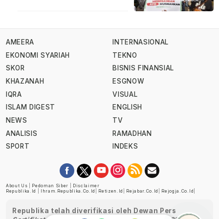
AMEERA
INTERNASIONAL
EKONOMI SYARIAH
TEKNO
SKOR
BISNIS FINANSIAL
KHAZANAH
ESGNOW
IQRA
VISUAL
ISLAM DIGEST
ENGLISH
NEWS
TV
ANALISIS
RAMADHAN
SPORT
INDEKS
About Us
|
Pedoman Siber
|
Disclaimer
Republika.id
|
Ihram.republika.co.id
|
Retizen.id
|
Rejabar.co.id
|
Rejogja.co.id
|
Republika telah diverifikasi oleh Dewan Pers