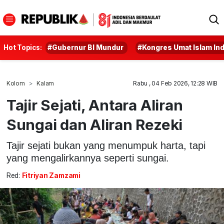
Hot Topics:
#Gubernur BI Mundur
#Kongres Umat Islam In
Kolom
Kalam
Rabu , 04 Feb 2026, 12:28 WIB
Tajir Sejati, Antara Aliran
Sungai dan Aliran Rezeki
Tajir sejati bukan yang menumpuk harta, tapi
yang mengalirkannya seperti sungai.
Red:
Fitriyan Zamzami