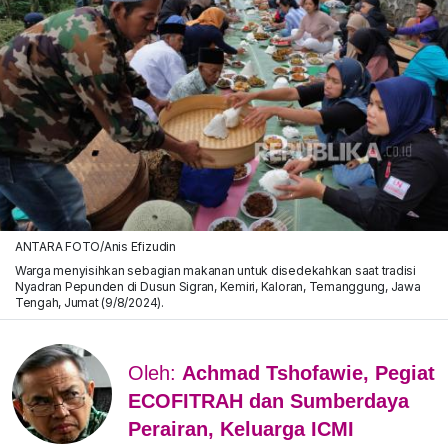
ANTARA FOTO/Anis Efizudin
Warga menyisihkan sebagian makanan untuk disedekahkan saat tradisi
Nyadran Pepunden di Dusun Sigran, Kemiri, Kaloran, Temanggung, Jawa
Tengah, Jumat (9/8/2024).
Oleh:
Achmad Tshofawie, Pegiat
ECOFITRAH dan Sumberdaya
Perairan, Keluarga ICMI