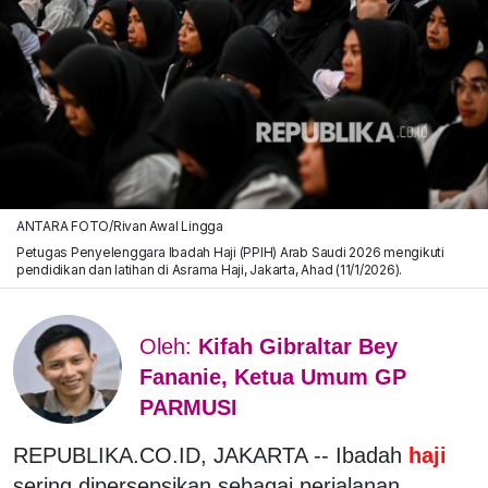
ANTARA FOTO/Rivan Awal Lingga
Petugas Penyelenggara Ibadah Haji (PPIH) Arab Saudi 2026 mengikuti
pendidikan dan latihan di Asrama Haji, Jakarta, Ahad (11/1/2026).
Oleh:
Kifah Gibraltar Bey
Fananie, Ketua Umum GP
PARMUSI
REPUBLIKA.CO.ID, JAKARTA --
Ibadah
haji
sering dipersepsikan sebagai perjalanan