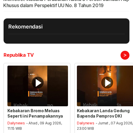
Khusus dalam Perspektif UU No. 8 Tahun 2019
Rekomendasi
>
Republika TV
Kebakaran Bromo Meluas
Kebakaran Landa Gedung
Seperti ini Penampakannya
Bapenda Pemprov DKI
Dailynews
- Ahad , 09 Aug 2026,
Dailynews
- Jumat , 07 Aug 2026
11:15 WIB
23:00 WIB