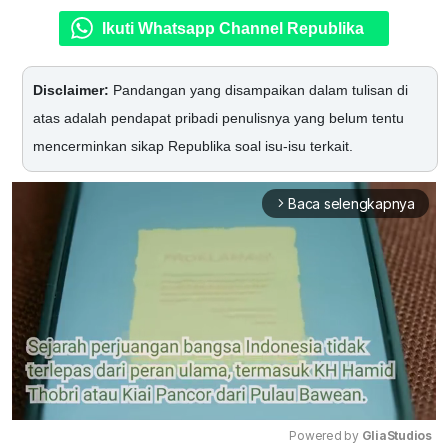
Ikuti Whatsapp Channel Republika
Disclaimer:
Pandangan yang disampaikan dalam tulisan di
atas adalah pendapat pribadi penulisnya yang belum tentu
mencerminkan sikap Republika soal isu-isu terkait.
Baca selengkapnya
arrow_forward_ios
Powered by 
GliaStudios