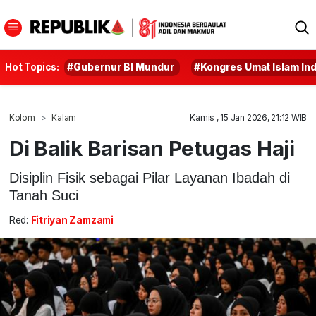
Hot Topics:
#Gubernur BI Mundur
#Kongres Umat Islam In
Kolom
Kalam
Kamis , 15 Jan 2026, 21:12 WIB
Di Balik Barisan Petugas Haji
Disiplin Fisik sebagai Pilar Layanan Ibadah di
Tanah Suci
Red:
Fitriyan Zamzami