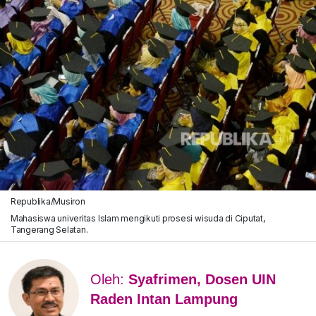
Republika/Musiron
Mahasiswa univeritas Islam mengikuti prosesi wisuda di Ciputat,
Tangerang Selatan.
Oleh:
Syafrimen, Dosen UIN
Raden Intan Lampung