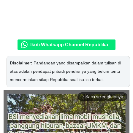
Ikuti Whatsapp Channel Republika
Disclaimer:
Pandangan yang disampaikan dalam tulisan di
atas adalah pendapat pribadi penulisnya yang belum tentu
mencerminkan sikap Republika soal isu-isu terkait.
Baca selengkapnya
arrow_forward_ios