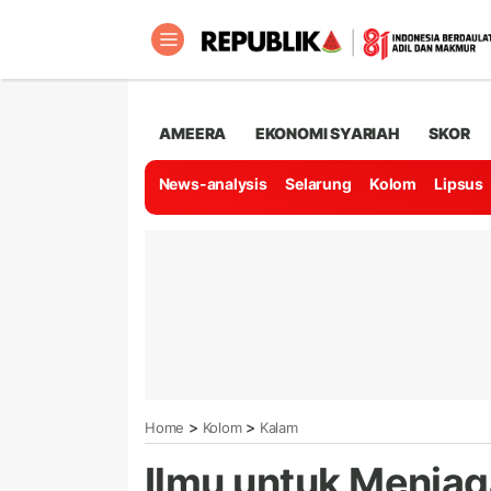
AMEERA
EKONOMI SYARIAH
SKOR
News-analysis
Selarung
Kolom
Lipsus
>
>
Home
Kolom
Kalam
Ilmu untuk Menjag