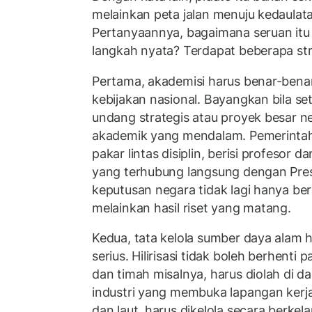
melainkan peta jalan menuju kedaulat
Pertanyaannya, bagaimana seruan itu
langkah nyata? Terdapat beberapa str
Pertama, akademisi harus benar-benar
kebijakan nasional. Bayangkan bila s
undang strategis atau proyek besar ne
akademik yang mendalam. Pemerinta
pakar lintas disiplin, berisi profesor d
yang terhubung langsung dengan Pres
keputusan negara tidak lagi hanya berba
melainkan hasil riset yang matang.
Kedua, tata kelola sumber daya alam h
serius. Hilirisasi tidak boleh berhenti p
dan timah misalnya, harus diolah di d
industri yang membuka lapangan kerja.
dan laut, harus dikelola secara berkela