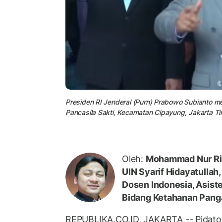
Presiden RI Jenderal (Purn) Prabowo Subianto m
Pancasila Sakti, Kecamatan Cipayung, Jakarta Ti
Oleh:
Mohammad Nur Rian
UIN Syarif Hidayatullah
Dosen Indonesia, Asist
Bidang Ketahanan Pang
REPUBLIKA.CO.ID, JAKARTA -- Pidato