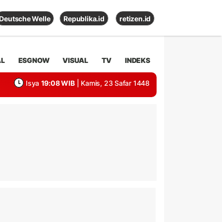
Deutsche Welle
Republika.id
retizen.id
AL
ESGNOW
VISUAL
TV
INDEKS
Isya
19:08 WIB
| Kamis, 23 Safar 1448