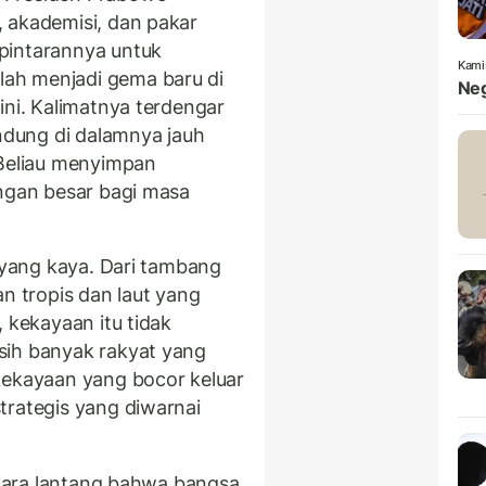
 akademisi, dan pakar
pintarannya untuk
Kami
ah menjadi gema baru di
Neg
ini. Kalimatnya terdengar
dung di dalamnya jauh
 Beliau menyimpan
angan besar bagi masa
i yang kaya. Dari tambang
an tropis dan laut yang
, kekayaan itu tidak
sih banyak rakyat yang
kekayaan yang bocor keluar
trategis yang diwarnai
bicara lantang bahwa bangsa