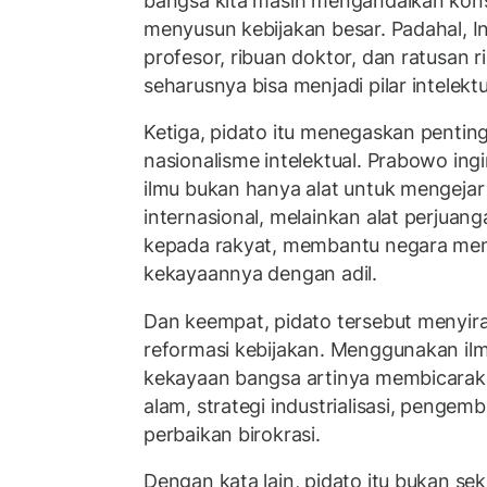
bangsa kita masih mengandalkan kons
menyusun kebijakan besar. Padahal, I
profesor, ribuan doktor, dan ratusan 
seharusnya bisa menjadi pilar intelekt
Ketiga, pidato itu menegaskan pentin
nasionalisme intelektual. Prabowo i
ilmu bukan hanya alat untuk mengejar 
internasional, melainkan alat perjuang
kepada rakyat, membantu negara men
kekayaannya dengan adil.
Dan keempat, pidato tersebut menyir
reformasi kebijakan. Menggunakan i
kekayaan bangsa artinya membicaraka
alam, strategi industrialisasi, pengem
perbaikan birokrasi.
Dengan kata lain, pidato itu bukan se