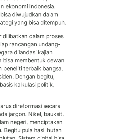
an ekonomi Indonesia.
 bisa diwujudkan dalam
ategi yang bisa ditempuh.
 dilibatkan dalam proses
etiap rancangan undang-
gara dilandasi kajian
h bisa membentuk dewan
an peneliti terbaik bangsa,
iden. Dengan begitu,
sis kalkulasi politik,
arus direformasi secara
ada jargon. Nikel, bauksit,
alam negeri, menciptakan
 Begitu pula hasil hutan
njutan. Sistem digital bisa