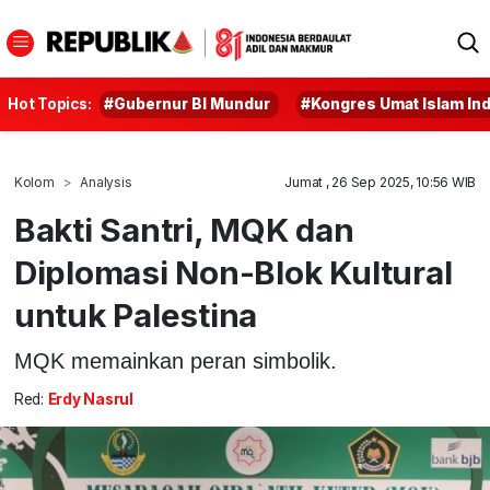
Hot Topics:
#Gubernur BI Mundur
#Kongres Umat Islam In
Kolom
Analysis
Jumat , 26 Sep 2025, 10:56 WIB
Bakti Santri, MQK dan
Diplomasi Non-Blok Kultural
untuk Palestina
MQK memainkan peran simbolik.
Red:
Erdy Nasrul