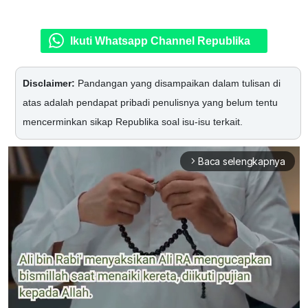
Ikuti Whatsapp Channel Republika
Disclaimer:
Pandangan yang disampaikan dalam tulisan di
atas adalah pendapat pribadi penulisnya yang belum tentu
mencerminkan sikap Republika soal isu-isu terkait.
Baca selengkapnya
arrow_forward_ios