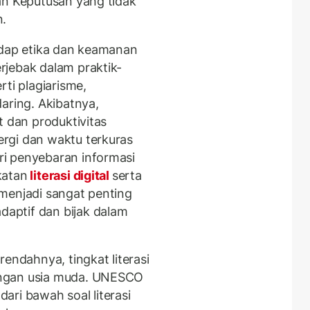
an Keputusan yang tidak
n.
adap etika dan keamanan
rjebak dalam praktik-
rti plagiarisme,
aring. Akibatnya,
t dan produktivitas
rgi dan waktu terkuras
i penyebaran informasi
katan
literasi digital
serta
menjadi sangat penting
aptif dan bijak dalam
endahnya, tingkat literasi
engan usia muda. UNESCO
ari bawah soal literasi