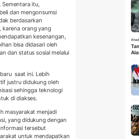
 Sementara itu,
beli dan mengonsumsi
tidak berdasarkan
, karena orang yang
mendapatkan kesenangan,
Ahad
han bisa didasari oleh
Tam
 dan status sosial melalui
Ala
baru saat ini. Lebih
if justru didukung oleh
sasi sehingga teknologi
uk di diakses.
ah masyarakat menjadi
si, yang didukung dengan
 Informasi tersebut
yarakat untuk mendapatkan