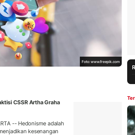
Foto: www.freepik.com
Ter
aktisi CSSR Artha Graha
ARTA --
Hedonisme adalah
menjadikan kesenangan