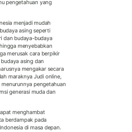
mu pengetahuan yang
onesia menjadi mudah
udaya asing seperti
ri dan budaya-budaya
sehingga menyebabkan
uga merusak cara berpikir
 budaya asing dan
eharusnya mengakar secara
alah maraknya Judi online,
i, menurunnya pengetahuan
umsi generasi muda dan
ni dapat menghambat
rta berdampak pada
Indonesia di masa depan.