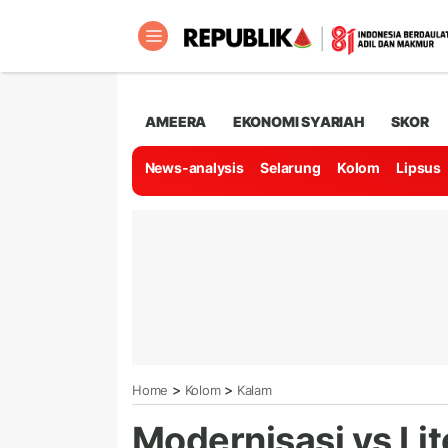
AMEERA
EKONOMI SYARIAH
SKOR
News-analysis
Selarung
Kolom
Lipsus
>
>
Home
Kolom
Kalam
Modernisasi vs Lite