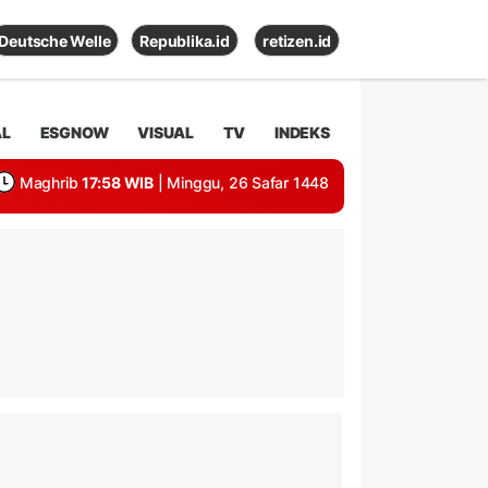
Deutsche Welle
Republika.id
retizen.id
AL
ESGNOW
VISUAL
TV
INDEKS
Maghrib
17:58 WIB
| Minggu, 26 Safar 1448