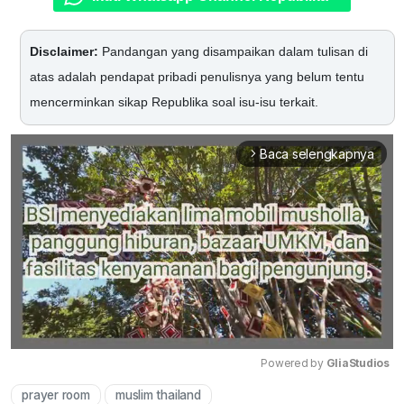
Disclaimer:
Pandangan yang disampaikan dalam tulisan di
atas adalah pendapat pribadi penulisnya yang belum tentu
mencerminkan sikap Republika soal isu-isu terkait.
Baca selengkapnya
arrow_forward_ios
Powered by 
GliaStudios
prayer room
muslim thailand
Mute