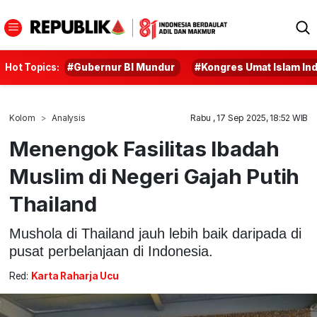
Hot Topics:
#Gubernur BI Mundur
#Kongres Umat Islam In
Kolom
Analysis
Rabu , 17 Sep 2025, 18:52 WIB
Menengok Fasilitas Ibadah
Muslim di Negeri Gajah Putih
Thailand
Mushola di Thailand jauh lebih baik daripada di
pusat perbelanjaan di Indonesia.
Red:
Karta Raharja Ucu